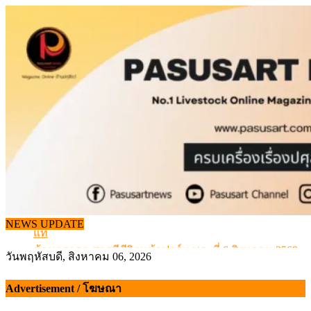
Skip
to
content
จากเครื่องดนตรีพื้นบ้านอีสาน สู่ “แคนมิลค์” แบรนด์นมโ
NEWS UPDATE
แท้
ข้อมูลราคา สุกรมีชีวิตหน้าฟาร์ม พระที่ 6 สิงหาคม 2569
วันพฤหัสบดี, สิงหาคม 06, 2026
เดินหน้าดัน “ราคากลางโคเนื้อ” แก้ปัญหาราคาโคเนื้อตกต
สกัดลักลอบนำเข้าเอ็นโคแช่แข็งกว่า 12.6 ตัน สมุทรสาคร
Advertisement / โฆษณา
สกัดลักลอบนำเข้า เครื่องในไก่เถื่อน กว่า 25 ตัน!