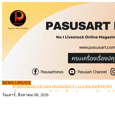
Skip
to
content
NEWS UPDATE
สกัดลักลอบนำเข้าเอ็นโคแช่แข็งกว่า 12.6 ตัน สมุทรสาคร
เมื่อเกษตรกรถูกมองเป็นผู้ร้ายเบื้องหลังราคาหมูที่สังคมไม่รู
วันเสาร์, สิงหาคม 08, 2026
สุดอั้น! ไข่ไก่หน้าฟาร์มปรับขึ้นอีก 6 บาท/แผง เริ่ม 7 ส.ค.69
ข้อมูลราคา สุกรมีชีวิตหน้าฟาร์ม พระที่ 6 สิงหาคม 2569
เดินหน้าดัน “ราคากลางโคเนื้อ” แก้ปัญหาราคาโคเนื้อตกต