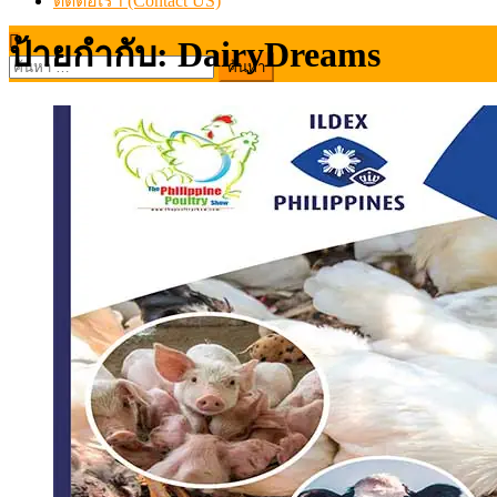
ติดต่อเรา (Contact US)
ป้ายกำกับ:
DairyDreams
ค้นหา
สำหรับ: