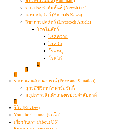
สัตว์เคี้ยวเอื้อง (Ruminant)
ข่าวประชาสัมพันธ์ (Newsletter)
นานาปศุสัตว์ (Animals News)
วิชาการปศุสัตว์ (Livestock Article)
โรคในสัตว์
โรคควาย
โรควัว
โรคหมู
โรคไก่
ราคาและสถานการณ์ (Price and Situation)
สุกรมีชีวิตหน้าฟาร์มวันนี้
สรุปภาวะสินค้าเกษตรประจำสัปดาห์
รีวิว (Review)
Youtube Channel (วิดีโอ)
เกี่ยวกับเรา (About US)