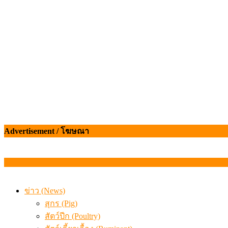
สกัดลักลอบนำเข้าเอ็นโคแช่แข็งกว่า 12.6 ตัน สมุทรสาคร
เมื่อเกษตรกรถูกมองเป็นผู้ร้ายเบื้องหลังราคาหมูที่สังคมไม่รู
Advertisement / โฆษณา
ข่าว (News)
สุกร (Pig)
สัตว์ปีก (Poultry)