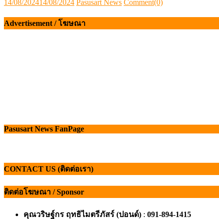
Posted
Author
14/08/2024
14/08/2024
Pasusart News
Comment(0)
on
Advertisement / โฆษณา
Pasusart News FanPage
CONTACT US (ติดต่อเรา)
ติดต่อโฆษณา / Sponsor
คุณวริษฐ์กร ฤทธิไมตรีภัสร์ (ปอนด์)
:
091-894-1415