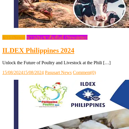
ข่าว (News)
ข่าวประชาสัมพันธ์ (Newsletter)
ILDEX Philippines 2024
Unlock the Future of Poultry and Livestock at the Phili […]
Posted
Author
15/08/2024
15/08/2024
Pasusart News
Comment(0)
on