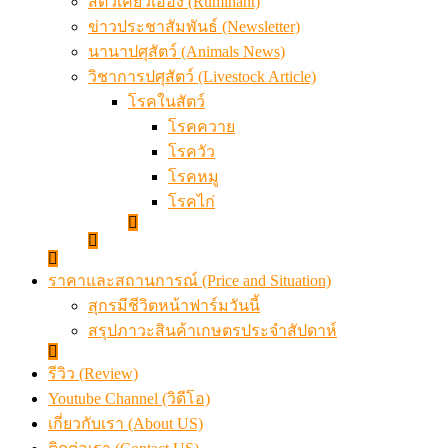
สัตว์เคี้ยวเอื้อง (Ruminant)
ข่าวประชาสัมพันธ์ (Newsletter)
นานาปศุสัตว์ (Animals News)
วิชาการปศุสัตว์ (Livestock Article)
โรคในสัตว์
โรคควาย
โรควัว
โรคหมู
โรคไก่
ราคาและสถานการณ์ (Price and Situation)
สุกรมีชีวิตหน้าฟาร์มวันนี้
สรุปภาวะสินค้าเกษตรประจำสัปดาห์
รีวิว (Review)
Youtube Channel (วิดีโอ)
เกี่ยวกับเรา (About US)