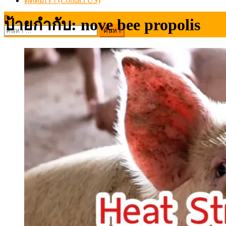
ติดต่อเรา (Contact US)
ป้ายกำกับ:
nove bee propolis
ค้นหา
สำหรับ: