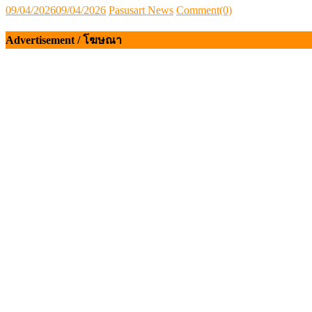
Posted
Author
09/04/2026
09/04/2026
Pasusart News
Comment(0)
on
Advertisement / โฆษณา