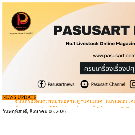
Skip
to
content
NEWS UPDATE
จากเครื่องดนตรีพื้นบ้านอีสาน สู่ “แคนมิลค์” แบรนด์นมโค
ข้อมูลราคา สุกรมีชีวิตหน้าฟาร์ม พระที่ 6 สิงหาคม 2569
วันพฤหัสบดี, สิงหาคม 06, 2026
เดินหน้าดัน “ราคากลางโคเนื้อ” แก้ปัญหาราคาโคเนื้อตกต
สกัดลักลอบนำเข้าเอ็นโคแช่แข็งกว่า 12.6 ตัน สมุทรสาคร
สกัดลักลอบนำเข้า เครื่องในไก่เถื่อน กว่า 25 ตัน!