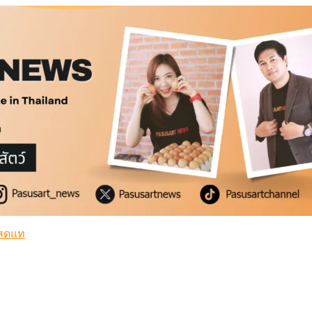
สดแท้
่ำ