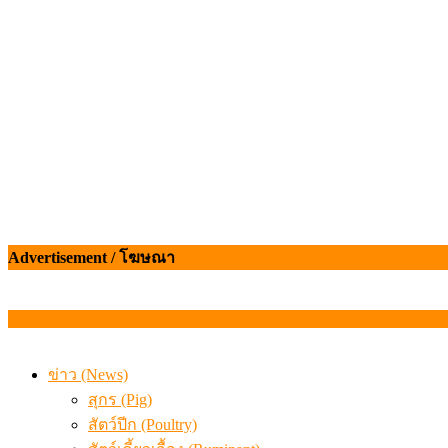
จากเครื่องดนตรีพื้นบ้านอีสาน สู่ “แคนมิลค์” แบรนด์นมโค
ข้อมูลราคา สุกรมีชีวิตหน้าฟาร์ม พระที่ 6 สิงหาคม 2569
Advertisement / โฆษณา
ข่าว (News)
สุกร (Pig)
สัตว์ปีก (Poultry)