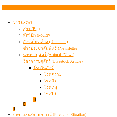
เดินหน้าดัน “ราคากลางโคเนื้อ” แก้ปัญหาราคาโคเนื้อตกต
สรุปภาวะ สินค้าเกษตรประจำสัปดาห์ วันที่ 3 – 7 สิงหาคม 
ข่าว (News)
สุกร (Pig)
สัตว์ปีก (Poultry)
สัตว์เคี้ยวเอื้อง (Ruminant)
ข่าวประชาสัมพันธ์ (Newsletter)
นานาปศุสัตว์ (Animals News)
วิชาการปศุสัตว์ (Livestock Article)
โรคในสัตว์
โรคควาย
โรควัว
โรคหมู
โรคไก่
ราคาและสถานการณ์ (Price and Situation)