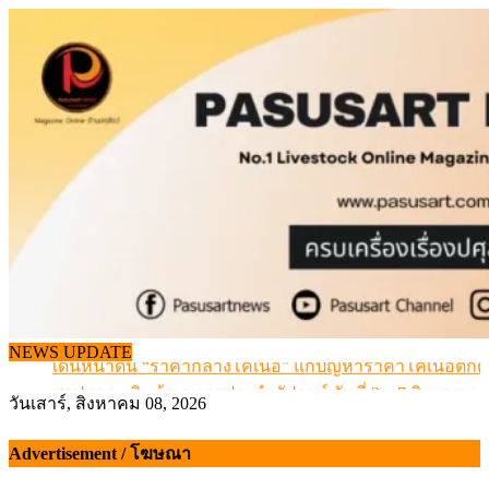
Skip
to
content
NEWS UPDATE
เดินหน้าดัน “ราคากลางโคเนื้อ” แก้ปัญหาราคาโคเนื้อตกต
สรุปภาวะ สินค้าเกษตรประจำสัปดาห์ วันที่ 3 – 7 สิงหาคม 
วันเสาร์, สิงหาคม 08, 2026
เมื่อเกษตรกรถูกมองเป็นผู้ร้ายเบื้องหลังราคาหมูที่สังคมไม่รู
สุดอั้น! ไข่ไก่หน้าฟาร์มปรับขึ้นอีก 6 บาท/แผง เริ่ม 7 ส.ค.69
Advertisement / โฆษณา
ข้อมูลราคา สุกรมีชีวิตหน้าฟาร์ม พระที่ 6 สิงหาคม 2569