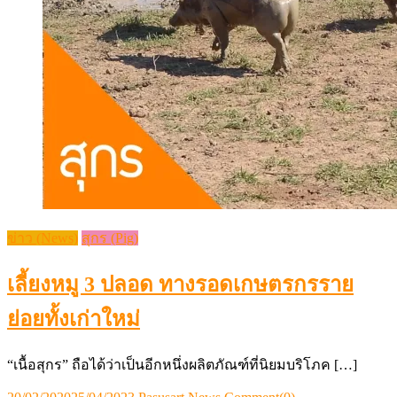
ข่าว (News)
สุกร (Pig)
เลี้ยงหมู 3 ปลอด ทางรอดเกษตรกรราย
ย่อยทั้งเก่าใหม่
“เนื้อสุกร” ถือได้ว่าเป็นอีกหนึ่งผลิตภัณฑ์ที่นิยมบริโภค […]
Posted
Author