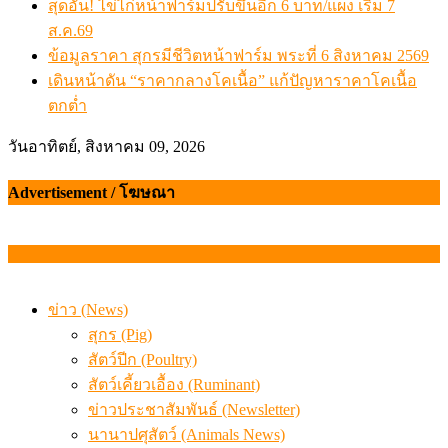
สุดอั้น! ไข่ไก่หน้าฟาร์มปรับขึ้นอีก 6 บาท/แผง เริ่ม 7
ส.ค.69
ข้อมูลราคา สุกรมีชีวิตหน้าฟาร์ม พระที่ 6 สิงหาคม 2569
เดินหน้าดัน “ราคากลางโคเนื้อ” แก้ปัญหาราคาโคเนื้อ
ตกต่ำ
วันอาทิตย์, สิงหาคม 09, 2026
Advertisement / โฆษณา
ข่าว (News)
สุกร (Pig)
สัตว์ปีก (Poultry)
สัตว์เคี้ยวเอื้อง (Ruminant)
ข่าวประชาสัมพันธ์ (Newsletter)
นานาปศุสัตว์ (Animals News)