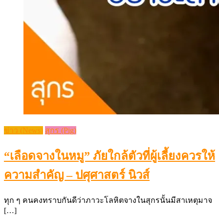
ข่าว (News)
สุกร (Pig)
“เลือดจางในหมู” ภัยใกล้ตัวที่ผู้เลี้ยงควรให้
ความสำคัญ – ปศุศาสตร์ นิวส์
ทุก ๆ คนคงทราบกันดีว่าภาวะโลหิตจางในสุกรนั้นมีสาเหตุมาจ
[…]