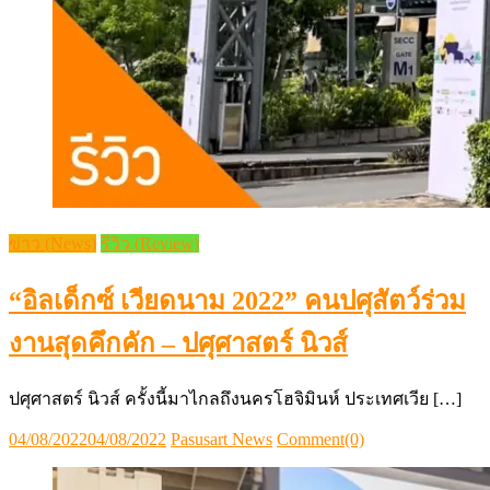
ข่าว (News)
รีวิว (Review)
“อิลเด็กซ์ เวียดนาม 2022” คนปศุสัตว์ร่วม
งานสุดคึกคัก – ปศุศาสตร์ นิวส์
ปศุศาสตร์ นิวส์ ครั้งนี้มาไกลถึงนครโฮจิมินห์ ประเทศเวีย […]
Posted
Author
04/08/2022
04/08/2022
Pasusart News
Comment(0)
on