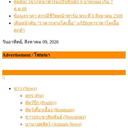
สุดอั้น! ไข่ไก่หน้าฟาร์มปรับขึ้นอีก 6 บาท/แผง เริ่ม 7
ส.ค.69
ข้อมูลราคา สุกรมีชีวิตหน้าฟาร์ม พระที่ 6 สิงหาคม 2569
เดินหน้าดัน “ราคากลางโคเนื้อ” แก้ปัญหาราคาโคเนื้อ
ตกต่ำ
วันอาทิตย์, สิงหาคม 09, 2026
Advertisement / โฆษณา
ข่าว (News)
สุกร (Pig)
สัตว์ปีก (Poultry)
สัตว์เคี้ยวเอื้อง (Ruminant)
ข่าวประชาสัมพันธ์ (Newsletter)
นานาปศุสัตว์ (Animals News)