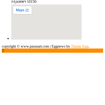
กรุงเทพฯ 10150
copyright © www.pasusart.com
|
Eggnews by
Theme Egg
.