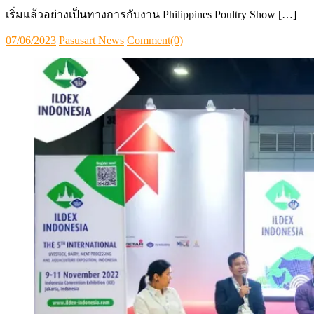
เริ่มแล้วอย่างเป็นทางการกับงาน Philippines Poultry Show […]
Posted
Author
07/06/2023
Pasusart News
Comment(0)
on