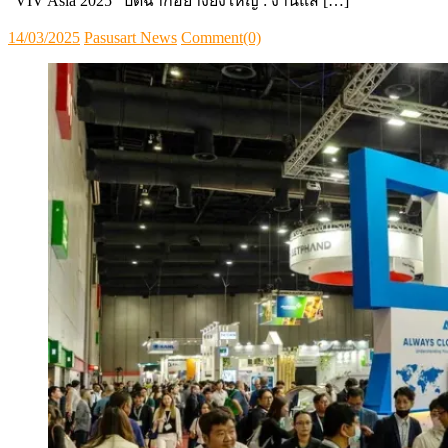
“VIV Asia 2025” ปิดฉากอย่างยิ่งใหญ่ : งานแส […]
Posted
Author
14/03/2025
Pasusart News
Comment(0)
on