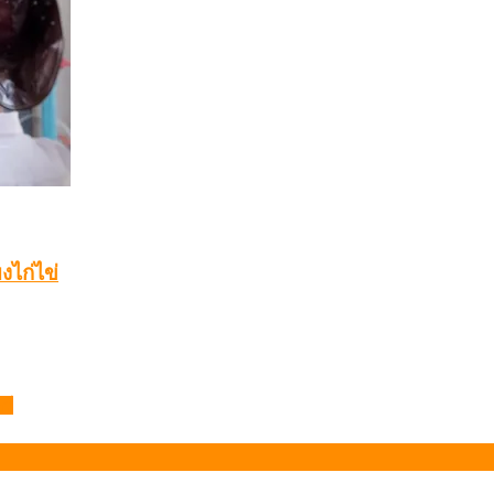
งไก่ไข่
ว์