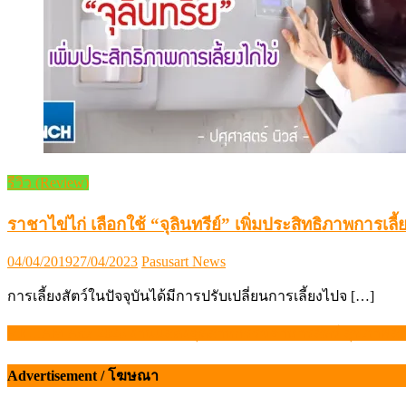
รีวิว (Review)
ราชาไข่ไก่ เลือกใช้ “จุลินทรีย์” เพิ่มประสิทธิภาพการเลี้ย
Posted
Author
04/04/2019
27/04/2023
Pasusart News
on
การเลี้ยงสัตว์ในปัจจุบันได้มีการปรับเปลี่ยนการเลี้ยงไปจ […]
VICTAM Asia 2026 งานแสดงอุตสาหกรรมอาหารสัตว์ สุขภาพสัต
แนะแนว
เรื่อง
Advertisement / โฆษณา