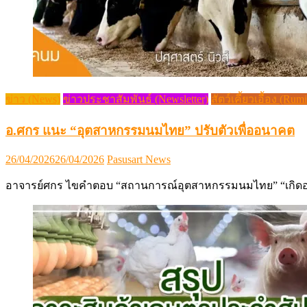
ข่าว (News)
ข่าวประชาสัมพันธ์ (Newsletter)
สัตว์เคี้ยวเอื้อง (Rum
อ.ศกร แนะ “อุตสาหกรรมนมไทย” ปรับตัวเพื่ออนาคต
Posted
Author
26/04/2026
26/04/2026
Pasusart News
on
อาจารย์ศกร ไขคำตอบ “สถานการณ์อุตสาหกรรมนมไทย” “เกิดอ