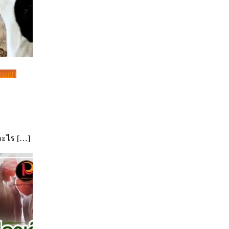
inant)
ะไร […]