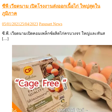
ซีพี เวียดนาม เปิดโรงงานส่งออกเนื้อไก่ ใหญ่สุดใน
ภูมิภาค
Posted
Author
05/01/2021
25/04/2023
Pasusart News
on
ซี.พี. เวียดนามเปิดคอมเพล็กซ์ผลิตไก่ครบวงจร ใหญ่และทันส
[…]