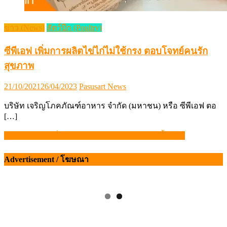
ข่าว (News)
สัตว์ปีก (Poultry)
ซีพีเอฟ เพิ่มการผลิตไข่ไก่ไม่ใช้กรง ตอบโจทย์คนรัก
สุขภาพ
Posted
Author
21/10/2021
26/04/2023
Pasusart News
on
บริษัท เจริญโภคภัณฑ์อาหาร จำกัด (มหาชน) หรือ ซีพีเอฟ ตอ
[…]
Win-Win “กากถั่วเหลือง” ราคาลด!! เกษตรกรยิ้มออก
แนะแนว
เรื่อง
Advertisement / โฆษณา