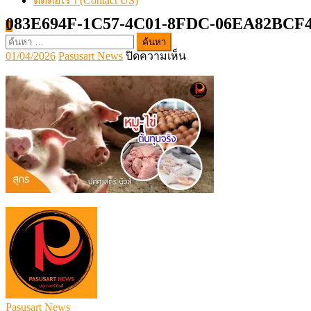
ติดต่อเรา (Contact US)
083E694F-1C57-4C01-8FDC-06EA82BCF
ค้นหา
Posted
Author
บน
01/04/2026
Pasusart News
ปิดความเห็น
สำหรับ:
on
083E694F-
1C57-
4C01-
8FDC-
06EA82BCF404
Pasusart News