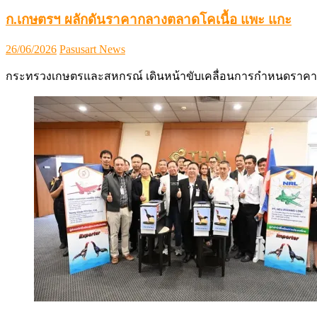
ก.เกษตรฯ ผลักดันราคากลางตลาดโคเนื้อ แพะ แกะ
Posted
Author
26/06/2026
Pasusart News
on
กระทรวงเกษตรและสหกรณ์ เดินหน้าขับเคลื่อนการกำหนดราคา