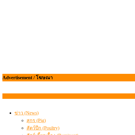
เมื่อเกษตรกรถูกมองเป็นผู้ร้ายเบื้องหลังราคาหมูที่สังคมไม่รู
Advertisement / โฆษณา
ข่าว (News)
สุกร (Pig)
สัตว์ปีก (Poultry)