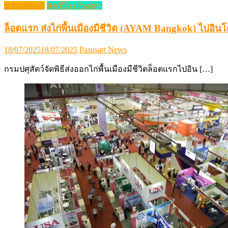
ข่าว (News)
สัตว์ปีก (Poultry)
ล็อตแรก ส่งไก่พื้นเมืองมีชีวิต (AYAM Bangkok) ไปอินโ
Posted
Author
18/07/2025
18/07/2025
Pasusart News
on
กรมปศุสัตว์จัดพิธีส่งออกไก่พื้นเมืองมีชีวิตล็อตแรกไปอิน […]