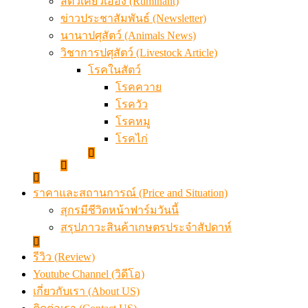
สัตว์เคี้ยวเอื้อง (Ruminant)
ข่าวประชาสัมพันธ์ (Newsletter)
นานาปศุสัตว์ (Animals News)
วิชาการปศุสัตว์ (Livestock Article)
โรคในสัตว์
โรคควาย
โรควัว
โรคหมู
โรคไก่
ราคาและสถานการณ์ (Price and Situation)
สุกรมีชีวิตหน้าฟาร์มวันนี้
สรุปภาวะสินค้าเกษตรประจำสัปดาห์
รีวิว (Review)
Youtube Channel (วิดีโอ)
เกี่ยวกับเรา (About US)