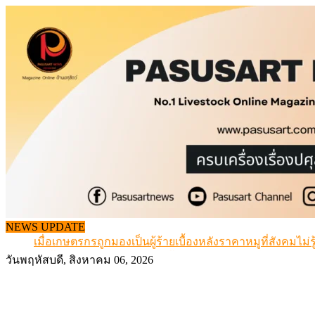
Skip
to
content
สกัดลักลอบนำเข้าเอ็นโคแช่แข็งกว่า 12.6 ตัน สมุทรสาคร
NEWS UPDATE
เมื่อเกษตรกรถูกมองเป็นผู้ร้ายเบื้องหลังราคาหมูที่สังคมไม่รู
สุดอั้น! ไข่ไก่หน้าฟาร์มปรับขึ้นอีก 6 บาท/แผง เริ่ม 7 ส.ค.69
วันพฤหัสบดี, สิงหาคม 06, 2026
ข้อมูลราคา สุกรมีชีวิตหน้าฟาร์ม พระที่ 6 สิงหาคม 2569
เดินหน้าดัน “ราคากลางโคเนื้อ” แก้ปัญหาราคาโคเนื้อตกต
สกัดลักลอบนำเข้าเอ็นโคแช่แข็งกว่า 12.6 ตัน สมุทรสาคร