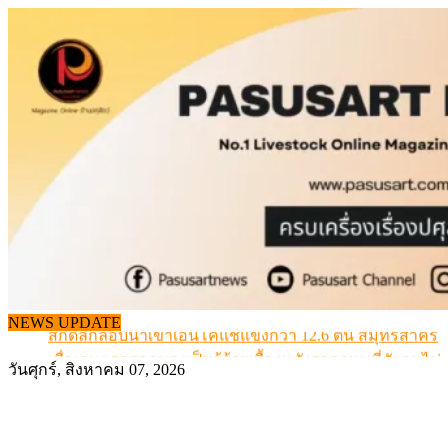
Skip
to
content
สกัดลักลอบนำเข้าเอ็นโคแช่แข็งกว่า 12.6 ตัน สมุทรสาคร
NEWS UPDATE
เมื่อเกษตรกรถูกมองเป็นผู้ร้ายเบื้องหลังราคาหมูที่สังคมไม่รู
วันศุกร์, สิงหาคม 07, 2026
สุดอั้น! ไข่ไก่หน้าฟาร์มปรับขึ้นอีก 6 บาท/แผง เริ่ม 7 ส.ค.69
ข้อมูลราคา สุกรมีชีวิตหน้าฟาร์ม พระที่ 6 สิงหาคม 2569
เดินหน้าดัน “ราคากลางโคเนื้อ” แก้ปัญหาราคาโคเนื้อตกต
สกัดลักลอบนำเข้าเอ็นโคแช่แข็งกว่า 12.6 ตัน สมุทรสาคร