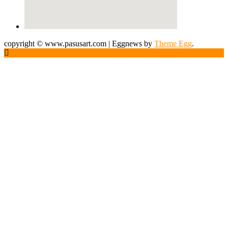
copyright © www.pasusart.com
|
Eggnews by
Theme Egg
.