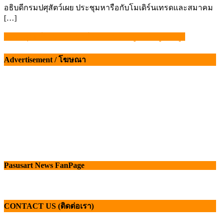
อธิบดีกรมปศุสัตว์เผย ประชุมหารือกับโมเดิร์นเทรดและสมาคม
[…]
กรมปศุสัตว์จับมือเดนมาร์ก ดันนมไทยสู่สินค้ามูลค่าสูง
แนะแนว
เรื่อง
Advertisement / โฆษณา
Pasusart News FanPage
CONTACT US (ติดต่อเรา)