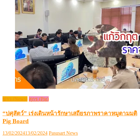
ข่าว (News)
สุกร (Pig)
“ปศุสัตว์” เร่งเดินหน้ารักษาเสถียรภาพราคาหมูตามมติ
Pig Board
Posted
Author
13/02/2024
13/02/2024
Pasusart News
on