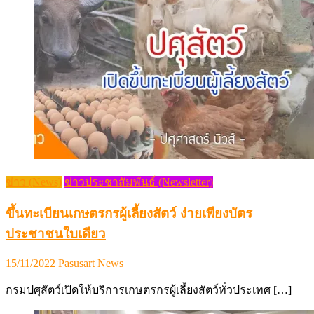
ข่าว (News)
ข่าวประชาสัมพันธ์ (Newsletter)
ขึ้นทะเบียนเกษตรกรผู้เลี้ยงสัตว์ ง่ายเพียงบัตร
ประชาชนใบเดียว
Posted
Author
15/11/2022
Pasusart News
on
กรมปศุสัตว์เปิดให้บริการเกษตรกรผู้เลี้ยงสัตว์ทั่วประเทศ […]