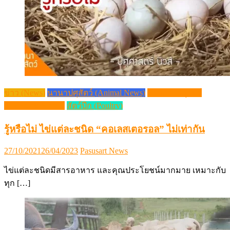
ข่าว (News)
นานาปศุสัตว์ (Animal News)
วิชาการปศุสัตว์
(Livestock Article)
สัตว์ปีก (Poultry)
รู้หรือไม่ ไข่แต่ละชนิด “คอเลสเตอรอล” ไม่เท่ากัน
Posted
Author
27/10/2021
26/04/2023
Pasusart News
on
ไข่แต่ละชนิดมีสารอาหาร และคุณประโยชน์มากมาย เหมาะกับ
ทุก […]