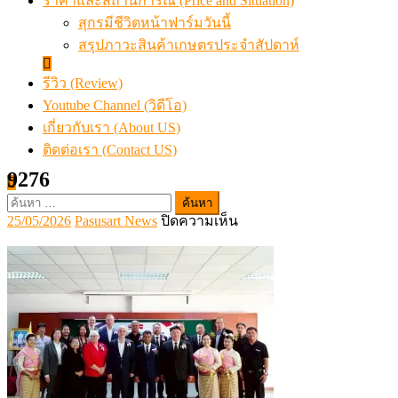
ราคาและสถานการณ์ (Price and Situation)
สุกรมีชีวิตหน้าฟาร์มวันนี้
สรุปภาวะสินค้าเกษตรประจำสัปดาห์
รีวิว (Review)
Youtube Channel (วิดีโอ)
เกี่ยวกับเรา (About US)
ติดต่อเรา (Contact US)
9276
ค้นหา
Posted
Author
บน
25/05/2026
Pasusart News
ปิดความเห็น
สำหรับ:
on
9276