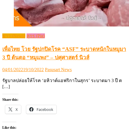
ข่าว (News)
สุกร (Pig)
เพื่อไทย โวย รัฐปกปิดโรค “ASF” ระบาดหนักในหมูมา
3 ปี ต้นตอ “หมูแพง” – ปศุศาสตร์ นิวส์
Posted
Author
04/01/2022
19/10/2022
Pasusart News
on
รัฐบาลปล่อยให้โรค ‘อหิวาต์แอฟริกาในสุกร’ ระบาดมา 3 ปี ต
[…]
Share this:
X
Facebook
Like this: