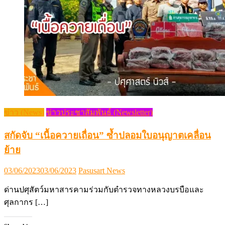
ข่าว (News)
ข่าวประชาสัมพันธ์ (Newsletter)
สกัดจับ “เนื้อควายเถื่อน” ซ้ำปลอมใบอนุญาตเคลื่อน
ย้าย
Posted
Author
03/06/2023
03/06/2023
Pasusart News
on
ด่านปศุสัตว์มหาสารคามร่วมกับตำรวจทางหลวงบรบือและ
ศุลกากร […]