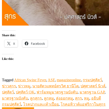
Share this:
X
Facebook
Like this:
Tagged
African Swine Fever
,
ASF
,
magazineonline
,
กรมปศุสัตว์
,
ข่าวสุกร
,
ข่าวหมู
,
นายสัตวแพทย์สรวิศ ธานีโต
,
ปศุศาสตร์ นิวส์
,
ปศุสัตว์
,
ปศุสัตว์ OK
,
ฟาร์มหมูมาตรฐานบังคับ
,
มาตรฐาน GAP
,
มาตรฐานบังคับ
,
ลูกสุกร
,
ลูกหมู
,
ส่งออกหมู
,
สุกร
,
หมู
,
อธิบดี
กรมปศุสัตว์
,
โรคปากและเท้าเปื่อย
,
โรคอหิวาต์แอฟริกาในสุกร