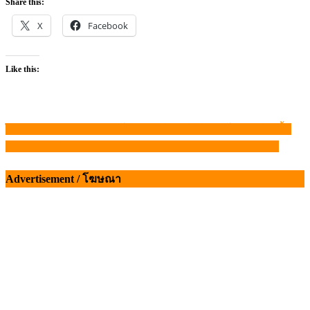
Share this:
X
Facebook
Like this:
ไขข้อสงสัย ควรเลือกบริโภคชนิดไหน ไข่ไก่บริโภคกับไข่เชื้อ
แนะแนว
ลัมปี สกิน ไม่ติดคน ระบาดแล้ว 18 จังหวัด เร่งนำเข้าวัคซีน
เรื่อง
Advertisement / โฆษณา