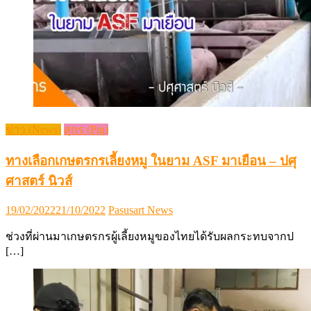
ข่าว (News)
สุกร (Pig)
ทางเลือกเกษตรกรเลี้ยงหมู ในยาม ASF มาเยือน – ปศุ
ศาสตร์ นิวส์
Posted
Author
19/02/2022
21/10/2022
Pasusart News
on
ช่วงที่ผ่านมาเกษตรกรผู้เลี้ยงหมูของไทยได้รับผลกระทบจากป
[…]