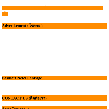
FCR มาตรการเชิงปฏิบัติเพื่อยกระดับประสิทธิภาพการผลิตไก่
แนะแนว
เนื้อ
เรื่อง
Advertisement / โฆษณา
Pasusart News FanPage
CONTACT US (ติดต่อเรา)