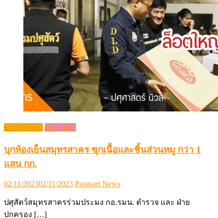
ข่าว (News)
สุกร (Pig)
บุกห้องเย็นสมุทรสาคร ซุกเนื้อและชิ้นส่วนหมู กว่า 1
แสน กก.
Posted
Author
02/11/2023
02/11/2023
Pasusart News
on
ปศุสัตว์สมุทรสาครร่วมประมง กอ.รมน. ตำรวจ และ ฝ่าย
ปกครอง […]