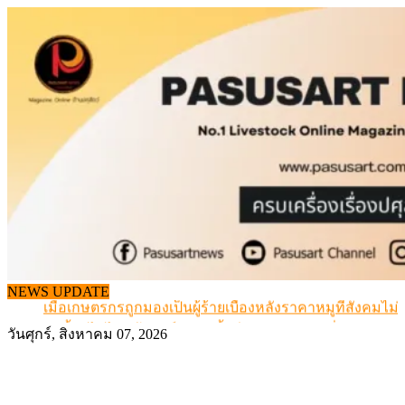
Skip
to
content
สกัดลักลอบนำเข้าเอ็นโคแช่แข็งกว่า 12.6 ตัน สมุทรสาคร
NEWS UPDATE
เมื่อเกษตรกรถูกมองเป็นผู้ร้ายเบื้องหลังราคาหมูที่สังคมไม่รู
สุดอั้น! ไข่ไก่หน้าฟาร์มปรับขึ้นอีก 6 บาท/แผง เริ่ม 7 ส.ค.69
วันศุกร์, สิงหาคม 07, 2026
ข้อมูลราคา สุกรมีชีวิตหน้าฟาร์ม พระที่ 6 สิงหาคม 2569
เดินหน้าดัน “ราคากลางโคเนื้อ” แก้ปัญหาราคาโคเนื้อตกต
สกัดลักลอบนำเข้าเอ็นโคแช่แข็งกว่า 12.6 ตัน สมุทรสาคร