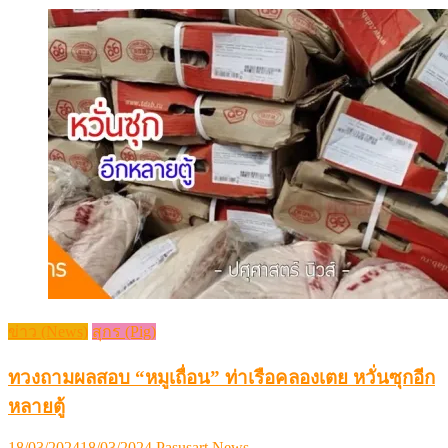
ข่าว (News)
สุกร (Pig)
ทวงถามผลสอบ “หมูเถื่อน” ท่าเรือคลองเตย หวั่นซุกอีก
หลายตู้
Posted
Author
18/03/2024
18/03/2024
Pasusart News