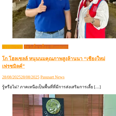
ข่าว (News)
สัตว์เคี้ยวเอื้อง (Ruminant)
โก โฮลเซลล์ หนุนนมคุณภาพสูงล้านนา “เชียงใหม่
เฟรชมิลค์”
Posted
Author
28/08/2025
28/08/2025
Pasusart News
on
รู้หรือไม่? ภาคเหนือเป็นพื้นที่ที่มีการส่งเสริมการเลี้ย […]