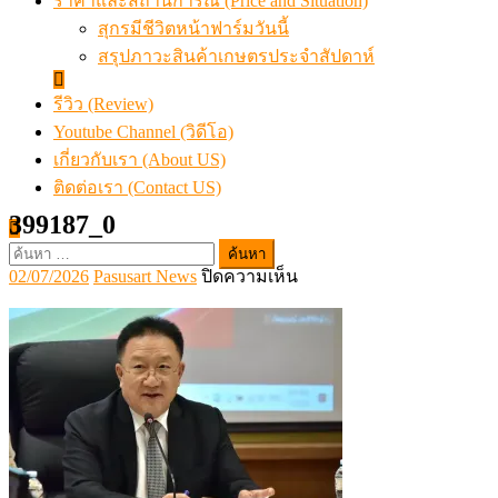
ราคาและสถานการณ์ (Price and Situation)
สุกรมีชีวิตหน้าฟาร์มวันนี้
สรุปภาวะสินค้าเกษตรประจำสัปดาห์
รีวิว (Review)
Youtube Channel (วิดีโอ)
เกี่ยวกับเรา (About US)
ติดต่อเรา (Contact US)
399187_0
ค้นหา
Posted
Author
บน
02/07/2026
Pasusart News
ปิดความเห็น
สำหรับ:
on
399187_0