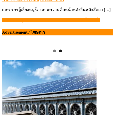
on
เกษตรกรผู้เลี้ยงหมูร้องถามความคืบหน้าหลังยื่นหนังสือผ่า […]
ก.เกษตรฯ ลุย “กำหนดราคากลาง” แก้ราคาโคเนื้อตกต่ำ
แนะแนว
เรื่อง
Advertisement / โฆษณา