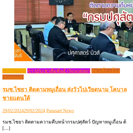
ข่าว (News)
ข่าวประชาสัมพันธ์ (Newsletter)
สัตว์เคี้ยวเอื้อง
(Ruminant)
รมช.ไชยา ติดตามหมูเถื่อน ส่งวัวไปเวียดนาม โคบาล
ชายแดนใต้
Posted
Author
29/02/2024
29/02/2024
Pasusart News
on
รมช.ไชยา ติดตามความคืบหน้ากรมปศุสัตว์ ปัญหาหมูเถื่อน ต้
[…]