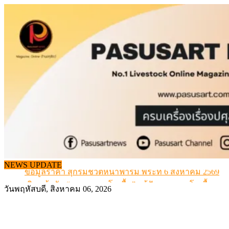
Skip
to
content
จากเครื่องดนตรีพื้นบ้านอีสาน สู่ “แคนมิลค์” แบรนด์นมโ
แท้
NEWS UPDATE
ข้อมูลราคา สุกรมีชีวิตหน้าฟาร์ม พระที่ 6 สิงหาคม 2569
เดินหน้าดัน “ราคากลางโคเนื้อ” แก้ปัญหาราคาโคเนื้อตกต
วันพฤหัสบดี, สิงหาคม 06, 2026
สกัดลักลอบนำเข้าเอ็นโคแช่แข็งกว่า 12.6 ตัน สมุทรสาคร
สกัดลักลอบนำเข้า เครื่องในไก่เถื่อน กว่า 25 ตัน!
จากเครื่องดนตรีพื้นบ้านอีสาน สู่ “แคนมิลค์” แบรนด์นมโ