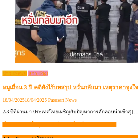
ข่าว (News)
สุกร (Pig)
หมูเถื่อน 3 ปี คดียังไร้บทสรุป หวั่นกลับมา เหตุราคาจูงใ
Posted
Author
18/04/2025
18/04/2025
Pasusart News
on
2-3 ปีที่ผ่านมา ประเทศไทยเผชิญกับปัญหาการลักลอบนำเข้าสุ […
ขึ้นอีก! จันทร์นี้หมูหน้าฟาร์มปรับขึ้นกิโลกรัมละ 2 บาท
แนะแนว