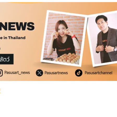
่ำ
2569
้
่ำ
2569