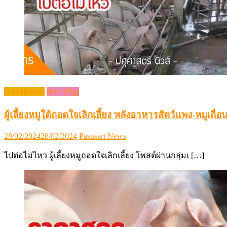
ข่าว (News)
สุกร (Pig)
ผู้เลี้ยงหมูใต้ถอดใจเลิกเลี้ยง หลังอาหารสัตว์แพง-หมูเถื่อ
Posted
Author
28/02/2024
28/02/2024
Pasusart News
on
ไปต่อไม่ไหว ผู้เลี้ยงหมูถอดใจเลิกเลี้ยง โพสต์ผ่านกลุ่มเ […]