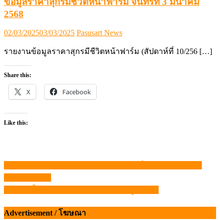
ข้อมูลราคาสุกรมีชีวิตหน้าฟาร์ม จันทร์ที่ 3 มีนาคม
2568
Posted
Author
02/03/2025
03/03/2025
Pasusart News
on
รายงานข้อมูลราคาสุกรมีชีวิตหน้าฟาร์ม (สัปดาห์ที่ 10/256 […]
Share this:
X
Facebook
Like this:
สรุปภาวะสินค้าเกษตรประจำสัปดาห์ วันที่ 28 กรกฎาคม – 1
แนะแนว
สิงหาคม 2568
เรื่อง
สารเร่งเนื้อแดง “อันตราย” ภัยเงียบต่อผู้บริโภค
Advertisement / โฆษณา