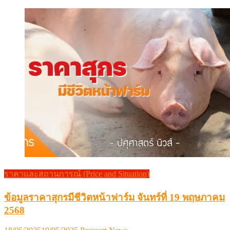
ราคาและสถานการณ์ (Price and Situation)
ข้อมูลราคาสุกรมีชีวิตหน้าฟาร์ม จันทร์ที่ 19 พฤษภาคม
2568
Posted
Author