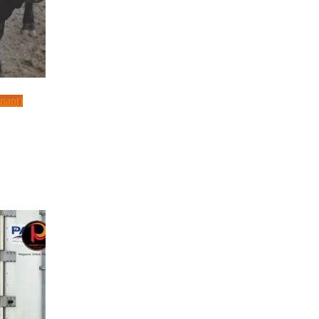
inant)