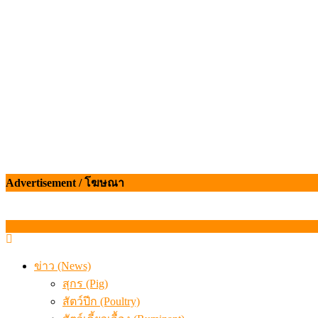
เดินหน้าดัน “ราคากลางโคเนื้อ” แก้ปัญหาราคาโคเนื้อตกต
สรุปภาวะ สินค้าเกษตรประจำสัปดาห์ วันที่ 3 – 7 สิงหาคม 
Advertisement / โฆษณา
ข่าว (News)
สุกร (Pig)
สัตว์ปีก (Poultry)