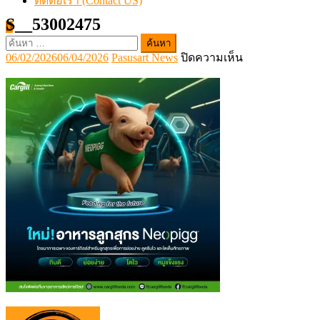
ติดต่อเรา (Contact US)
S__53002475
ค้นหา
Posted
Author
บน
06/02/2026
06/04/2026
Pasusart News
ปิดความเห็น
สำหรับ:
on
S__53002475