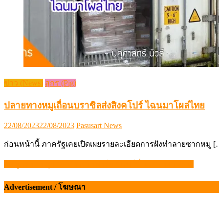
ข่าว (News)
สุกร (Pig)
ปลายทางหมูเถื่อนบราซิลส่งสิงคโปร์ ไฉนมาโผล่ไทย
Posted
Author
22/08/2023
22/08/2023
Pasusart News
on
ก่อนหน้านี้ ภาครัฐเคยเปิดเผยรายละเอียดการฝังทำลายซากหมู [
ข้อมูลราคา สุกรมีชีวิตหน้าฟาร์ม จันทร์ที่ 6 เมษายน 2569
แนะแนว
เรื่อง
Advertisement / โฆษณา