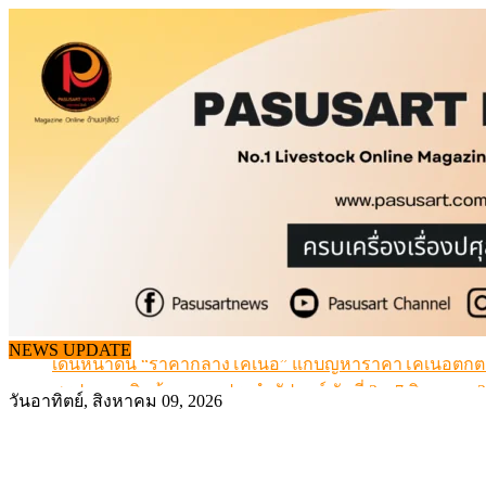
Skip
to
content
NEWS UPDATE
เดินหน้าดัน “ราคากลางโคเนื้อ” แก้ปัญหาราคาโคเนื้อตกต
สรุปภาวะ สินค้าเกษตรประจำสัปดาห์ วันที่ 3 – 7 สิงหาคม 
วันอาทิตย์, สิงหาคม 09, 2026
เมื่อเกษตรกรถูกมองเป็นผู้ร้ายเบื้องหลังราคาหมูที่สังคมไม่รู
สุดอั้น! ไข่ไก่หน้าฟาร์มปรับขึ้นอีก 6 บาท/แผง เริ่ม 7 ส.ค.69
ข้อมูลราคา สุกรมีชีวิตหน้าฟาร์ม พระที่ 6 สิงหาคม 2569