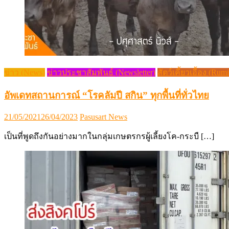
ข่าว (News)
ข่าวประชาสัมพันธ์ (Newsletter)
สัตว์เคี้ยวเอื้อง (Rum
อัพเดทสถานการณ์ “โรคลัมปี สกิน” ทุกพื้นที่ทั่วไทย
Posted
Author
21/05/2021
26/04/2023
Pasusart News
on
เป็นที่พูดถึงกันอย่างมากในกลุ่มเกษตรกรผู้เลี้ยงโค-กระบื […]