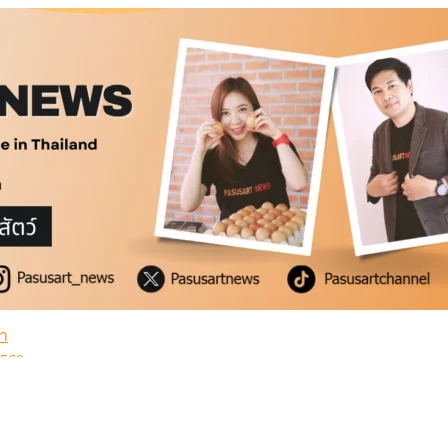
่ำ
2569
้