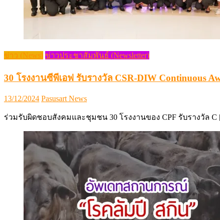
ข่าว (News)
ข่าวประชาสัมพันธ์ (Newsletter)
30 โรงงานซีพีเอฟ รับรางวัล CSR-DIW Continuous A
Posted
Author
13/12/2024
Pasusart News
on
ร่วมรับผิดชอบสังคมและชุมชน 30 โรงงานของ CPF รับรางวัล C