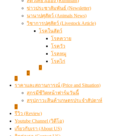
สัตว์เคี้ยวเอื้อง (Ruminant)
ข่าวประชาสัมพันธ์ (Newsletter)
นานาปศุสัตว์ (Animals News)
วิชาการปศุสัตว์ (Livestock Article)
โรคในสัตว์
โรคควาย
โรควัว
โรคหมู
โรคไก่
ราคาและสถานการณ์ (Price and Situation)
สุกรมีชีวิตหน้าฟาร์มวันนี้
สรุปภาวะสินค้าเกษตรประจำสัปดาห์
รีวิว (Review)
Youtube Channel (วิดีโอ)
เกี่ยวกับเรา (About US)