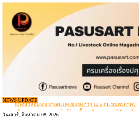
Skip
to
content
NEWS UPDATE
สกัดลักลอบนำเข้าเอ็นโคแช่แข็งกว่า 12.6 ตัน สมุทรสาคร
เมื่อเกษตรกรถูกมองเป็นผู้ร้ายเบื้องหลังราคาหมูที่สังคมไม่รู
วันเสาร์, สิงหาคม 08, 2026
สุดอั้น! ไข่ไก่หน้าฟาร์มปรับขึ้นอีก 6 บาท/แผง เริ่ม 7 ส.ค.69
ข้อมูลราคา สุกรมีชีวิตหน้าฟาร์ม พระที่ 6 สิงหาคม 2569
เดินหน้าดัน “ราคากลางโคเนื้อ” แก้ปัญหาราคาโคเนื้อตกต