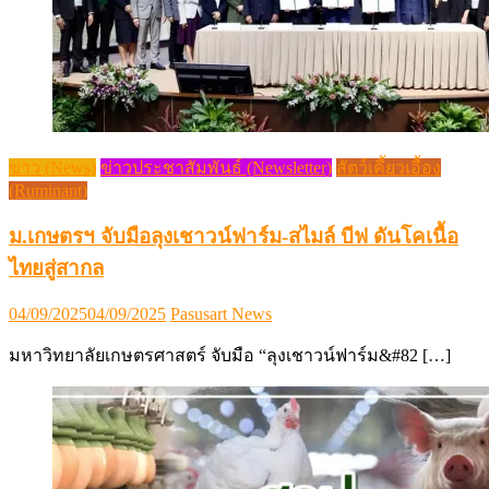
ข่าว (News)
ข่าวประชาสัมพันธ์ (Newsletter)
สัตว์เคี้ยวเอื้อง
(Ruminant)
ม.เกษตรฯ จับมือลุงเชาวน์ฟาร์ม-สไมล์ บีฟ ดันโคเนื้อ
ไทยสู่สากล
Posted
Author
04/09/2025
04/09/2025
Pasusart News
on
มหาวิทยาลัยเกษตรศาสตร์ จับมือ “ลุงเชาวน์ฟาร์ม&#82 […]