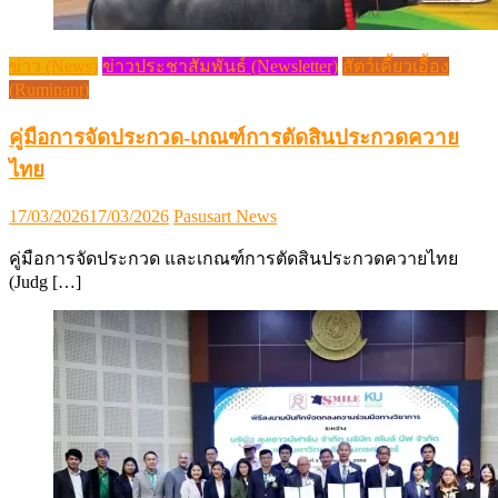
ข่าว (News)
ข่าวประชาสัมพันธ์ (Newsletter)
สัตว์เคี้ยวเอื้อง
(Ruminant)
คู่มือการจัดประกวด-เกณฑ์การตัดสินประกวดควาย
ไทย
Posted
Author
17/03/2026
17/03/2026
Pasusart News
on
คู่มือการจัดประกวด และเกณฑ์การตัดสินประกวดควายไทย
(Judg […]