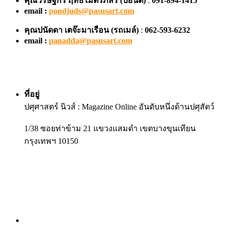
คุณวริษฐ์กร ฤทธิไมตรีภัสร์ (ปอนด์)
:
091-894-1415
email :
pondjuds@pasusart.com
คุณปนัดดา เตจ๊ะมาเรือน
(รถเมล์)
:
062-593-6232
email :
panadda@pasusart.com
ที่อยู่
ปศุศาสตร์ นิวส์ : Magazine Online อันดับหนึ่งด้านปศุสัตว์
1/38 ซอยท่าข้าม 21 แขวงแสมดำ เขตบางขุนเทียน
กรุงเทพฯ 10150