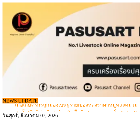
Skip
to
content
สกัดลักลอบนำเข้าเอ็นโคแช่แข็งกว่า 12.6 ตัน สมุทรสาคร
NEWS UPDATE
เมื่อเกษตรกรถูกมองเป็นผู้ร้ายเบื้องหลังราคาหมูที่สังคมไม่รู
สุดอั้น! ไข่ไก่หน้าฟาร์มปรับขึ้นอีก 6 บาท/แผง เริ่ม 7 ส.ค.69
วันศุกร์, สิงหาคม 07, 2026
ข้อมูลราคา สุกรมีชีวิตหน้าฟาร์ม พระที่ 6 สิงหาคม 2569
เดินหน้าดัน “ราคากลางโคเนื้อ” แก้ปัญหาราคาโคเนื้อตกต
สกัดลักลอบนำเข้าเอ็นโคแช่แข็งกว่า 12.6 ตัน สมุทรสาคร