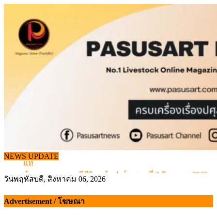
Skip
to
content
จากเครื่องดนตรีพื้นบ้านอีสาน สู่ “แคนมิลค์” แบรนด์นมโ
NEWS UPDATE
แท้
ข้อมูลราคา สุกรมีชีวิตหน้าฟาร์ม พระที่ 6 สิงหาคม 2569
วันพฤหัสบดี, สิงหาคม 06, 2026
เดินหน้าดัน “ราคากลางโคเนื้อ” แก้ปัญหาราคาโคเนื้อตกต
สกัดลักลอบนำเข้าเอ็นโคแช่แข็งกว่า 12.6 ตัน สมุทรสาคร
Advertisement / โฆษณา
สกัดลักลอบนำเข้า เครื่องในไก่เถื่อน กว่า 25 ตัน!