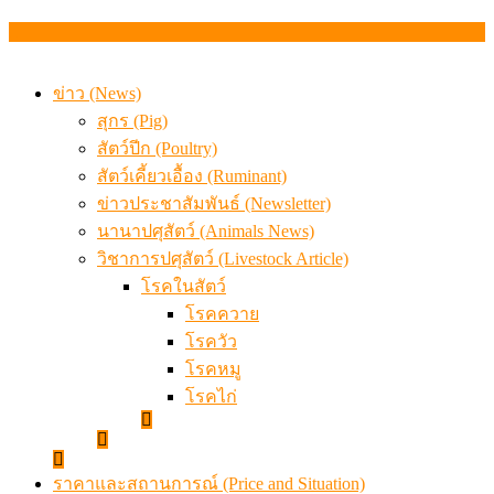
จากเครื่องดนตรีพื้นบ้านอีสาน สู่ “แคนมิลค์” แบรนด์นมโ
แท้
ข้อมูลราคา สุกรมีชีวิตหน้าฟาร์ม พระที่ 6 สิงหาคม 2569
ข่าว (News)
สุกร (Pig)
สัตว์ปีก (Poultry)
สัตว์เคี้ยวเอื้อง (Ruminant)
ข่าวประชาสัมพันธ์ (Newsletter)
นานาปศุสัตว์ (Animals News)
วิชาการปศุสัตว์ (Livestock Article)
โรคในสัตว์
โรคควาย
โรควัว
โรคหมู
โรคไก่
ราคาและสถานการณ์ (Price and Situation)