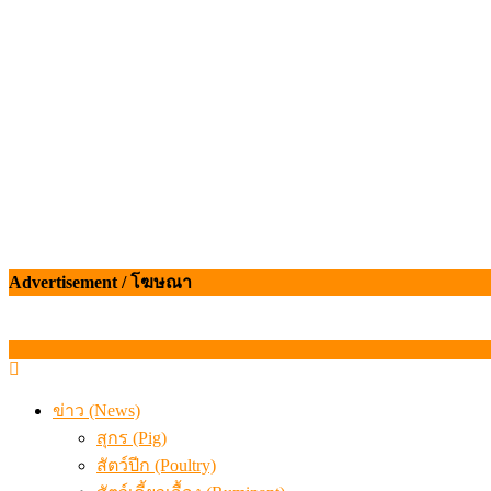
สกัดลักลอบนำเข้าเอ็นโคแช่แข็งกว่า 12.6 ตัน สมุทรสาคร
เมื่อเกษตรกรถูกมองเป็นผู้ร้ายเบื้องหลังราคาหมูที่สังคมไม่รู
Advertisement / โฆษณา
ข่าว (News)
สุกร (Pig)
สัตว์ปีก (Poultry)