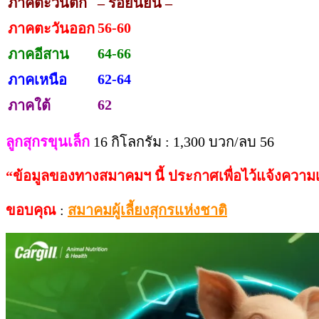
ภาคตะวันตก
– รอยืนยัน –
56-60
ภาคตะวันออก
64-66
ภาคอีสาน
62-64
ภาคเหนือ
62
ภาคใต้
ลูกสุกรขุนเล็ก
16 กิโลกรัม : 1,300 บวก/ลบ 56
“
ข้อมูลของทางสมาคมฯ
นี้
ประกาศเพื่อไว้แจ้งความ
ขอบคุณ
:
สมาคมผู้เลี้ยงสุกรแห่งชาติ