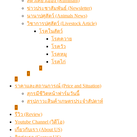
สัตว์เคี้ยวเอื้อง (Ruminant)
ข่าวประชาสัมพันธ์ (Newsletter)
นานาปศุสัตว์ (Animals News)
วิชาการปศุสัตว์ (Livestock Article)
โรคในสัตว์
โรคควาย
โรควัว
โรคหมู
โรคไก่
ราคาและสถานการณ์ (Price and Situation)
สุกรมีชีวิตหน้าฟาร์มวันนี้
สรุปภาวะสินค้าเกษตรประจำสัปดาห์
รีวิว (Review)
Youtube Channel (วิดีโอ)
เกี่ยวกับเรา (About US)