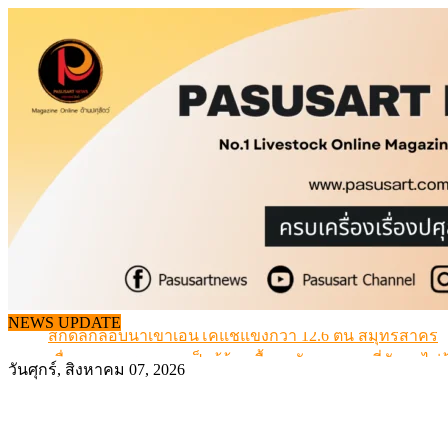
Skip
to
content
NEWS UPDATE
สกัดลักลอบนำเข้าเอ็นโคแช่แข็งกว่า 12.6 ตัน สมุทรสาคร
เมื่อเกษตรกรถูกมองเป็นผู้ร้ายเบื้องหลังราคาหมูที่สังคมไม่รู
วันศุกร์, สิงหาคม 07, 2026
สุดอั้น! ไข่ไก่หน้าฟาร์มปรับขึ้นอีก 6 บาท/แผง เริ่ม 7 ส.ค.69
ข้อมูลราคา สุกรมีชีวิตหน้าฟาร์ม พระที่ 6 สิงหาคม 2569
เดินหน้าดัน “ราคากลางโคเนื้อ” แก้ปัญหาราคาโคเนื้อตกต