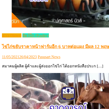
ข่าว (News)
สัตว์ปีก (Poultry)
ไข่ไก่ขยับราคาหน้าฟาร์มอีก 6 บาทต่อแผง มีผล 12 พฤ
Posted
Author
11/05/2021
26/04/2023
Pasusart News
on
สมาคมผู้ผลิต ผู้ค้าและผู้ส่งออกไข่ไก่ ได้ออกหนังสือประก […]