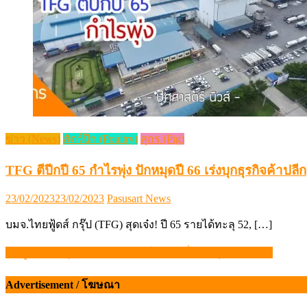
ข่าว (News)
สัตว์ปีก (Poultry)
สุกร (Pig)
TFG ตีปีกปี 65 กำไรพุ่ง ปักหมุดปี 66 เร่งบุกธุรกิจค้าปลีก
Posted
Author
23/02/2023
23/02/2023
Pasusart News
on
บมจ.ไทยฟู้ดส์ กรุ๊ป (TFG) สุดเจ๋ง! ปี 65 รายได้ทะลุ 52, […]
ข้อมูลราคา สุกรมีชีวิตหน้าฟาร์ม พระที่ 14 มิถุนายน 2569
แนะแนว
เรื่อง
Advertisement / โฆษณา