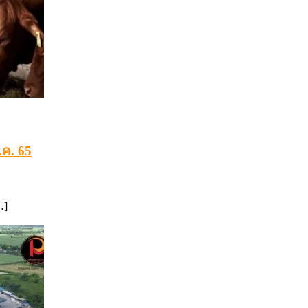
.ค. 65
…]