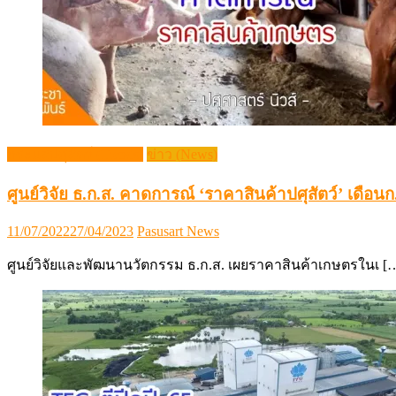
กระแสปศุสัตว์ (Trends)
ข่าว (News)
ศูนย์วิจัย ธ.ก.ส. คาดการณ์ ‘ราคาสินค้าปศุสัตว์’ เดือนก
Posted
Author
11/07/2022
27/04/2023
Pasusart News
on
ศูนย์วิจัยและพัฒนานวัตกรรม ธ.ก.ส. เผยราคาสินค้าเกษตรในเ [