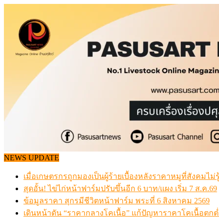
Skip
to
content
NEWS UPDATE
เมื่อเกษตรกรถูกมองเป็นผู้ร้ายเบื้องหลังราคาหมูที่สังคมไม่รู
สุดอั้น! ไข่ไก่หน้าฟาร์มปรับขึ้นอีก 6 บาท/แผง เริ่ม 7 ส.ค.69
ข้อมูลราคา สุกรมีชีวิตหน้าฟาร์ม พระที่ 6 สิงหาคม 2569
เดินหน้าดัน “ราคากลางโคเนื้อ” แก้ปัญหาราคาโคเนื้อตกต