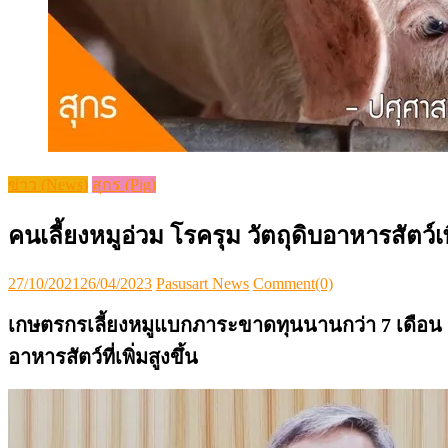
ข่าว (News)
สุกร (Pig)
คนเลี้ยงหมูอ่วม โรครุม วัตถุดิบอาหารสัตว์เพ
Posted
Author
27/10/2021
26/04/2023
Pasusart News
Comment(0)
on
เกษตรกรเลี้ยงหมูแบกภาระขาดทุนนานกว่า 7 เดือน 
อาหารสัตว์ที่เพิ่มสูงขึ้น