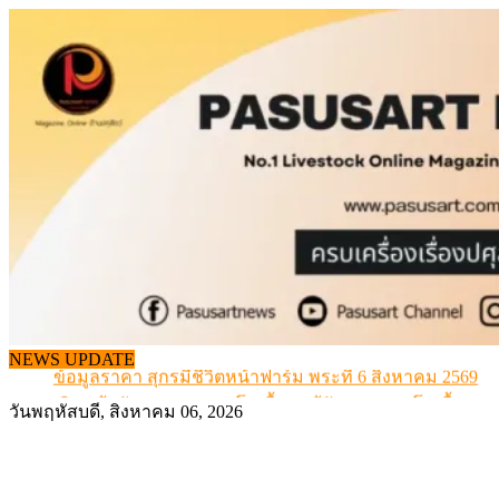
Skip
to
content
จากเครื่องดนตรีพื้นบ้านอีสาน สู่ “แคนมิลค์” แบรนด์นมโ
แท้
NEWS UPDATE
ข้อมูลราคา สุกรมีชีวิตหน้าฟาร์ม พระที่ 6 สิงหาคม 2569
เดินหน้าดัน “ราคากลางโคเนื้อ” แก้ปัญหาราคาโคเนื้อตกต
วันพฤหัสบดี, สิงหาคม 06, 2026
สกัดลักลอบนำเข้าเอ็นโคแช่แข็งกว่า 12.6 ตัน สมุทรสาคร
สกัดลักลอบนำเข้า เครื่องในไก่เถื่อน กว่า 25 ตัน!
จากเครื่องดนตรีพื้นบ้านอีสาน สู่ “แคนมิลค์” แบรนด์นมโ