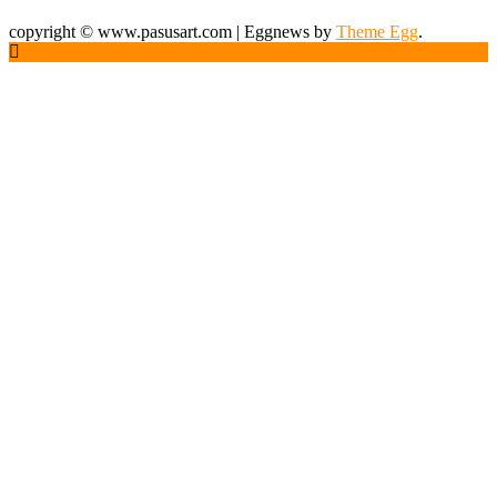
copyright © www.pasusart.com
|
Eggnews by
Theme Egg
.