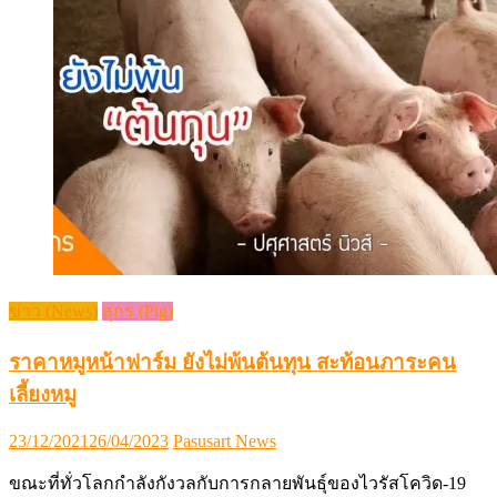
ข่าว (News)
สุกร (Pig)
ราคาหมูหน้าฟาร์ม ยังไม่พ้นต้นทุน สะท้อนภาระคน
เลี้ยงหมู
Posted
Author
23/12/2021
26/04/2023
Pasusart News
on
ขณะที่ทั่วโลกกำลังกังวลกับการกลายพันธุ์ของไวรัสโควิด-19