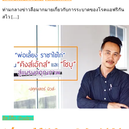
on
ท่ามกลางข่าวลือมากมายเกี่ยวกับการระบาดของโรคแอฟริกัน
สไว […]
สัตว์ปีก (Poultry)