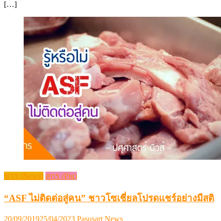
[…]
ข่าว (News)
สุกร (Pig)
“ASF ไม่ติดต่อสู่คน” ชาวโซเชี่ยลโปรดแชร์อย่างมีสติ
Posted
Author
20/09/2019
25/04/2023
Pasusart News