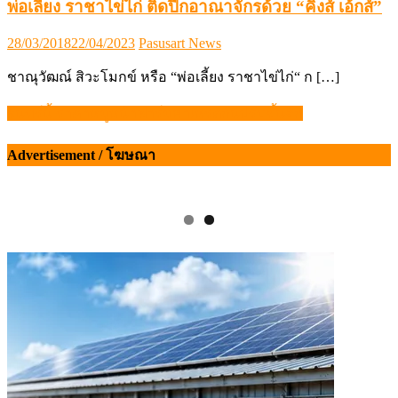
พ่อเลี้ยง ราชาไข่ไก่ ติดปีกอาณาจักรด้วย “คิงส์ เอ้กส์”
Posted
Author
28/03/2018
22/04/2023
Pasusart News
on
ชาณุวัฒณ์ สิวะโมกข์ หรือ “พ่อเลี้ยง ราชาไข่ไก่“ ก […]
จันทร์นี้ ราคาหมูหน้าฟาร์มพาเหรดกันปรับขึ้นอีก
แนะแนว
เรื่อง
Advertisement / โฆษณา