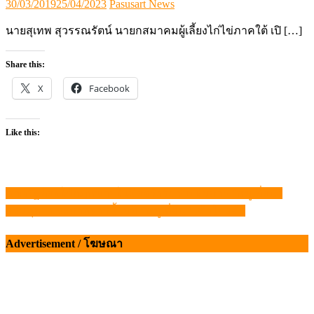
Posted
Author
30/03/2019
25/04/2023
Pasusart News
on
นายสุเทพ สุวรรณรัตน์ นายกสมาคมผู้เลี้ยงไก่ไข่ภาคใต้ เปิ […]
Share this:
X
Facebook
Like this:
ภาครัฐต้องใช้กฎหมายในมือจริงจัง รวบตัวการ “หมูเถื่อน”
แนะแนว
กรมศุลฯ ประกาศจากนี้ไม่มี “หมูเถื่อน” เข้าไทยอีก
เรื่อง
Advertisement / โฆษณา