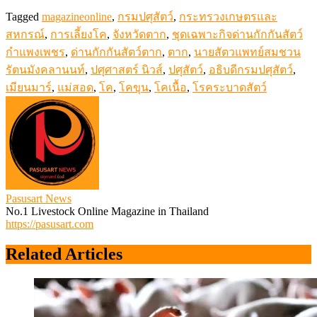
Tagged
magazineonline
,
กรมปศุสัตว์
,
กระทรวงเกษตรและ
สหกรณ์
,
การเลี้ยงโค
,
จังหวัดตาก
,
ชุดเฉพาะกิจด่านกักกันสัตว์
กำแพงเพชร
,
ด่านกักกันสัตว์ตาก
,
ตาก
,
นายสัตวแพทย์สมชวน
รัตนมังคลานนท์
,
ปศุศาสตร์ นิวส์
,
ปศุสัตว์
,
อธิบดีกรมปศุสัตว์
,
เมียนมาร์
,
แม่สอด
,
โค
,
โคขุน
,
โคเนื้อ
,
โรคระบาดสัตว์
Pasusart News
No.1 Livestock Online Magazine in Thailand
https://pasusart.com
Related Articles