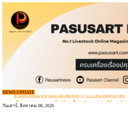
Skip
to
content
สกัดลักลอบนำเข้าเอ็นโคแช่แข็งกว่า 12.6 ตัน สมุทรสาคร
NEWS UPDATE
เมื่อเกษตรกรถูกมองเป็นผู้ร้ายเบื้องหลังราคาหมูที่สังคมไม่รู
สุดอั้น! ไข่ไก่หน้าฟาร์มปรับขึ้นอีก 6 บาท/แผง เริ่ม 7 ส.ค.69
วันเสาร์, สิงหาคม 08, 2026
ข้อมูลราคา สุกรมีชีวิตหน้าฟาร์ม พระที่ 6 สิงหาคม 2569
เดินหน้าดัน “ราคากลางโคเนื้อ” แก้ปัญหาราคาโคเนื้อตกต
สกัดลักลอบนำเข้าเอ็นโคแช่แข็งกว่า 12.6 ตัน สมุทรสาคร