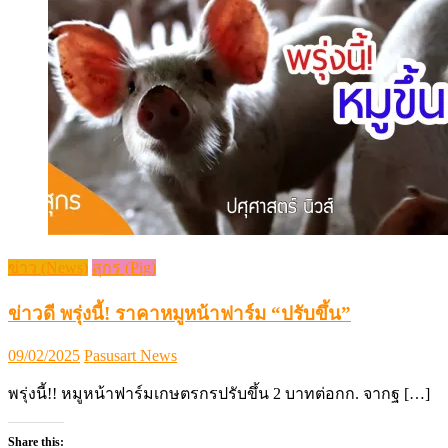
ข่าว (News)
สุกร (Pig)
ข่าวดี พรุ่งนี้! ราคาหมูหน้าฟาร์ม “ปรับขึ้น”
Posted
Author
09/02/2025
Pasusart News
on
พรุ่งนี้!! หมูหน้าฟาร์มเกษตรกรปรับขึ้น 2 บาทต่อกก. จากฐ […]
Share this: