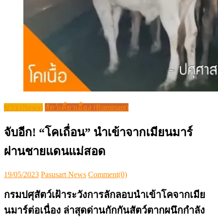
ข่าว (News)
สัตว์เคี้ยวเอื้อง (Ruminant)
จับอีก! “โคเถื่อน” นำเข้าจากเมียนมาร์
ผ่านชายแดนแม่สอด
Posted
Author
19/05/2023
Pasusart News
Comment(0)
on
กรมปศุสัตว์เฝ้าระวังการลักลอบนำเข้าโคจากเมีย
นมาร์ต่อเนื่อง ล่าสุดด่านกักกันสัตว์ตากผนึกกำลัง