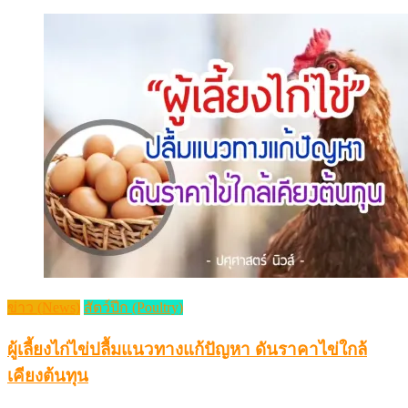
ข่าว (News)
สัตว์ปีก (Poultry)
ผู้เลี้ยงไก่ไข่ปลื้มแนวทางแก้ปัญหา ดันราคาไข่ใกล้
เคียงต้นทุน