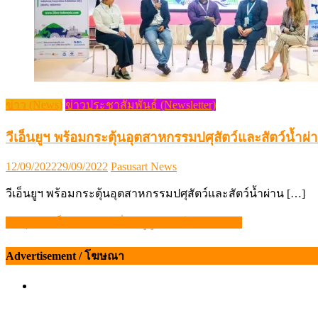
ข่าว (News)
ข่าวประชาสัมพันธ์ (Newsletter)
วีเอ็นยูฯ พร้อมกระตุ้นอุตสาหกรรมปศุสัตว์และสัตว์น้ำ
Posted
Author
12/09/2022
29/09/2022
Pasusart News
on
วีเอ็นยูฯ พร้อมกระตุ้นอุตสาหกรรมปศุสัตว์และสัตว์น้ำผ่าน […]
ชลบุรีเฮ! เช็กวัน-สถานที่ “หมูถูก 2 กิโล 100 บาท”
แนะแนว
เรื่อง
Advertisement / โฆษณา