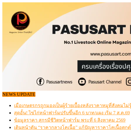
Skip
to
content
NEWS UPDATE
เมื่อเกษตรกรถูกมองเป็นผู้ร้ายเบื้องหลังราคาหมูที่สังคมไม่รู
สุดอั้น! ไข่ไก่หน้าฟาร์มปรับขึ้นอีก 6 บาท/แผง เริ่ม 7 ส.ค.69
ข้อมูลราคา สุกรมีชีวิตหน้าฟาร์ม พระที่ 6 สิงหาคม 2569
เดินหน้าดัน “ราคากลางโคเนื้อ” แก้ปัญหาราคาโคเนื้อตกต