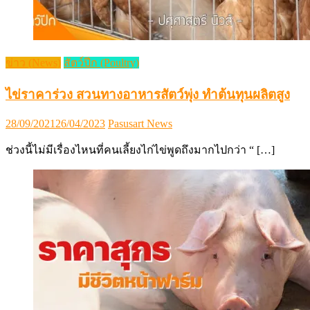
ข่าว (News)
สัตว์ปีก (Poultry)
ไข่ราคาร่วง สวนทางอาหารสัตว์พุ่ง ทำต้นทุนผลิตสูง
Posted
Author
28/09/2021
26/04/2023
Pasusart News
on
ช่วงนี้ไม่มีเรื่องไหนที่คนเลี้ยงไก่ไข่พูดถึงมากไปกว่า “ […]