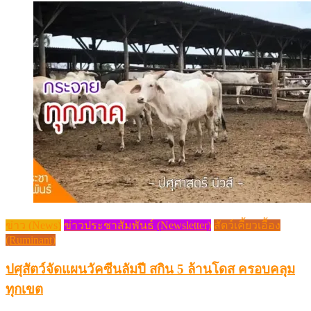
ข่าว (News)
ข่าวประชาสัมพันธ์ (Newsletter)
สัตว์เคี้ยวเอื้อง
(Ruminant)
ปศุสัตว์จัดแผนวัคซีนลัมปี สกิน 5 ล้านโดส ครอบคลุม
ทุกเขต