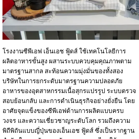
โรงงานซีพีเอฟ เอ็นเอช ฟู้ดส์ ใช้เทคโนโลยีการ
ผลิตอาหารขั้นสูง ผสานระบบควบคุมคุณภาพตาม
มาตรฐานสากล สะท้อนความมุ่งมั่นของทั้งสอง
บริษัทในการยกระดับมาตรฐานความปลอดภัย
อาหารของอุตสาหกรรมเนื้อสุกรแปรรูป ระบบตรวจ
สอบย้อนกลับ และการดำเนินธุรกิจอย่างยั่งยืน โดย
อาศัยจุดแข็งของซีพีเอฟด้านการผลิตแบบครบ
วงจร และความเชี่ยวชาญระดับโลก รวมถึงความ
พิถีพิถันแบบญี่ปุ่นของเอ็นเอช ฟู้ดส์ ซึ่งเป็นรากฐาน