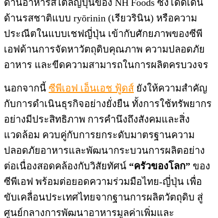
ด้านอาหารสไตล์ญี่ปุ่นของ NH Foods ซึ่งโดดเด่น
ด้านรสชาติแบบ ryōrinin (เรียวรินิน) หรือความ
ประณีตในแบบเชฟญี่ปุ่น เข้ากับศักยภาพของซีพี
เอฟด้านการจัดหาวัตถุดิบคุณภาพ ความปลอดภัย
อาหาร และขีดความสามารถในการผลิตครบวงจร
นอกจากนี้
ซีพีเอฟ เอ็นเอช ฟู้ดส์
ยังให้ความสำคัญ
กับการดำเนินธุรกิจอย่างยั่งยืน ทั้งการใช้ทรัพยากร
อย่างมีประสิทธิภาพ การคำนึงถึงสังคมและสิ่ง
แวดล้อม ควบคู่กับการยกระดับมาตรฐานความ
ปลอดภัยอาหารและพัฒนากระบวนการผลิตอย่าง
ต่อเนื่องสอดคล้องกับวิสัยทัศน์
“ครัวของโลก”
ของ
ซีพีเอฟ พร้อมต่อยอดความร่วมมือไทย-ญี่ปุ่น เพื่อ
ขับเคลื่อนประเทศไทยจากฐานการผลิตวัตถุดิบ สู่
ศูนย์กลางการพัฒนาอาหารมูลค่าเพิ่มและ