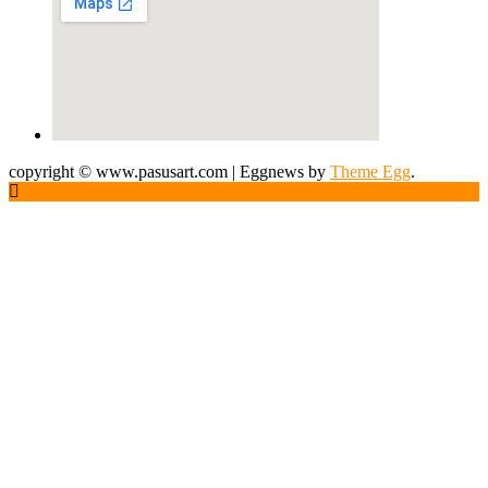
copyright © www.pasusart.com
|
Eggnews by
Theme Egg
.