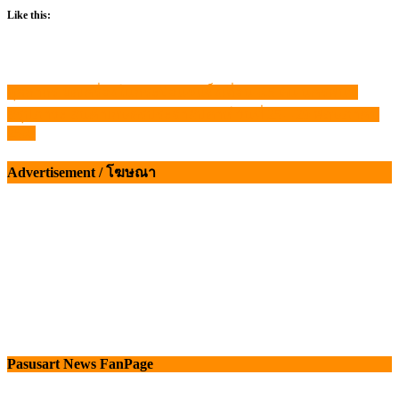
Like this:
ศุลกากร ยึดเครื่องในกระบือแช่แข็งเถื่อน 6.5 ตัน นครพนม
แนะแนว
สรุปภาวะ สินค้าเกษตรประจำสัปดาห์ วันที่ 25 – 29 พฤษภาคม
เรื่อง
2569
Advertisement / โฆษณา
Pasusart News FanPage