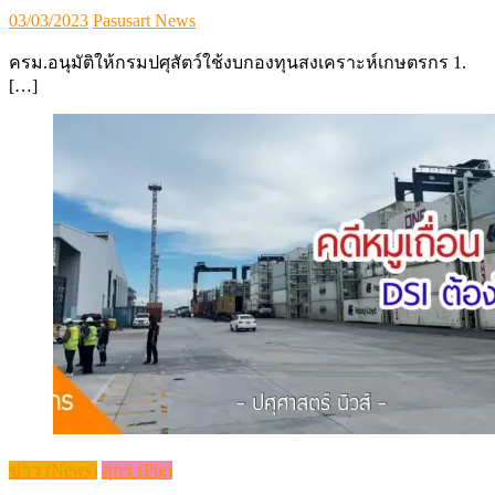
Posted
Author
03/03/2023
Pasusart News
on
ครม.อนุมัติให้กรมปศุสัตว์ใช้งบกองทุนสงเคราะห์เกษตรกร 1.
[…]
ข่าว (News)
สุกร (Pig)