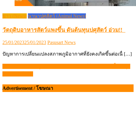
ข่าว (News)
นานาปศุสัตว์ (Animal News)
วัตถุดิบอาหารสัตว์แพงขึ้น ดันต้นทุนปศุสัตว์ อ่วม!!
Posted
Author
25/01/2023
25/01/2023
Pasusart News
on
ปัญหาการเปลี่ยนแปลงสภาพภูมิอากาศที่ยังคงเกิดขึ้นต่อเนื่ […]
นมวัวไทย…ดีต่อคุณจริงหรือ? ปรมาจารย์โคนม 50 ปี ชี้แจงทุก
แนะแนว
ความเข้าใจผิด
เรื่อง
Advertisement / โฆษณา