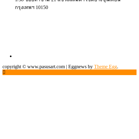
กรุงเทพฯ 10150
copyright © www.pasusart.com
|
Eggnews by
Theme Egg
.