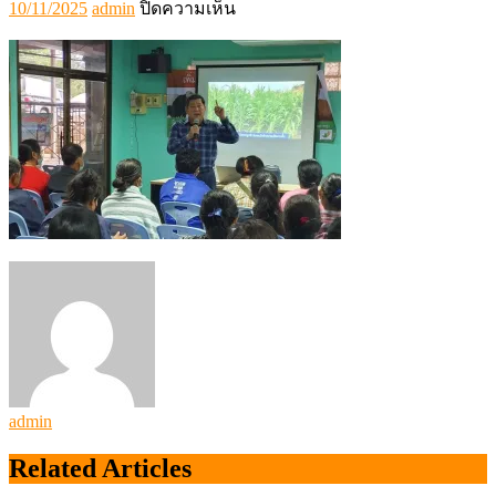
Posted
Author
บน
10/11/2025
admin
ปิดความเห็น
on
556460
admin
Related Articles