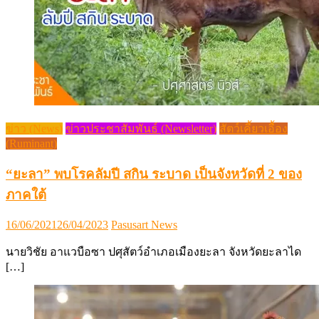
ข่าว (News)
ข่าวประชาสัมพันธ์ (Newsletter)
สัตว์เคี้ยวเอื้อง
(Ruminant)
“ยะลา” พบโรคลัมปี สกิน ระบาด เป็นจังหวัดที่ 2 ของ
ภาคใต้
Posted
Author
16/06/2021
26/04/2023
Pasusart News
on
นายวิชัย อาแวบือซา ปศุสัตว์อำเภอเมืองยะลา จังหวัดยะลาได
[…]