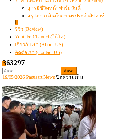
ราคาและสถานการณ์ (Price and Situation)
สุกรมีชีวิตหน้าฟาร์มวันนี้
สรุปภาวะสินค้าเกษตรประจำสัปดาห์
รีวิว (Review)
Youtube Channel (วิดีโอ)
เกี่ยวกับเรา (About US)
ติดต่อเรา (Contact US)
363297
ค้นหา
Posted
Author
บน
19/05/2026
Pasusart News
ปิดความเห็น
สำหรับ:
on
363297