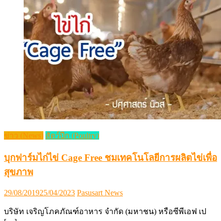
ข่าว (News)
สัตว์ปีก (Poultry)
บุกฟาร์มไก่ไข่ Cage Free ชมเทคโนโลยีการผลิตไข่เพื่อ
สุขภาพ
Posted
Author
29/08/2019
25/04/2023
Pasusart News
on
บริษัท เจริญโภคภัณฑ์อาหาร จำกัด (มหาชน)​ หรือซีพีเอฟ เป