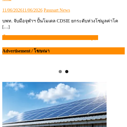
Posted
Author
11/06/2026
11/06/2026
Pasusart News
on
บพท. จับมือจุฬาฯ ปั้นโมเดล CDSIE ยกระดับห่วงโซ่มูลค่าโค
[…]
น้ำหมักกรดอะมิโนนม พลิกวิกฤตนมล้นตลาดสู่ปุ๋ย
แนะแนว
เรื่อง
Advertisement / โฆษณา