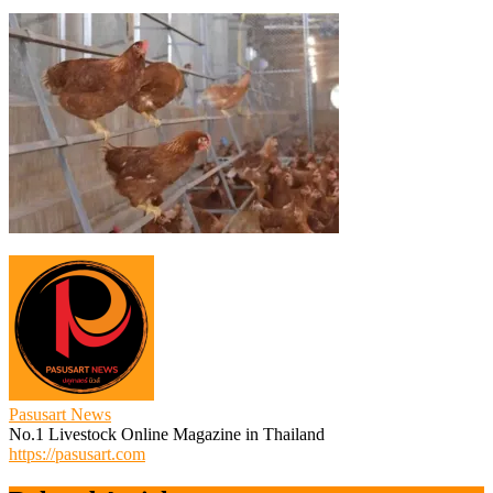
ไก่
ไข่
Cage
Free
2
Pasusart News
No.1 Livestock Online Magazine in Thailand
https://pasusart.com