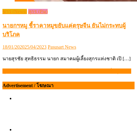
ข่าว (News)
สุกร (Pig)
นายกฯหมู ชี้ราคาหมูขยับแค่ตรุษจีน ยันไม่กระทบผู้
บริโภค
Posted
Author
18/01/2020
25/04/2023
Pasusart News
on
นายสุรชัย สุทธิธรรม นายก สมาคมผู้เลี้ยงสุกรแห่งชาติ เปิ […]
บุกฟาร์มไก่ไข่ Cage Free ชมเทคโนโลยีการผลิตไข่เพื่อสุขภาพ
แนะแนว
เรื่อง
Advertisement / โฆษณา