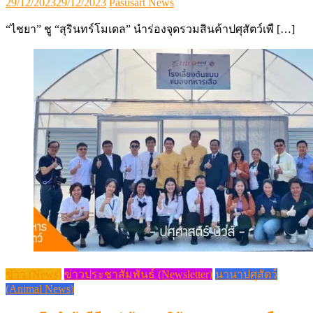
Posted
Author
29/12/2023
29/12/2023
Pasusart News
on
“ไชยา” ชู “สุรินทร์โมเดล” นำร่องจุดรวมสินค้าปศุสัตว์เพื […]
ข่าว (News)
ข่าวประชาสัมพันธ์ (Newsletter)
นานาปศุสัตว์
(Animal News)