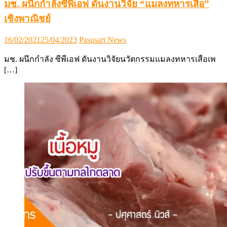
มช. ผนึกกำลังซีพีเอฟ ดันงานวิจัย “แมลงทหารเสือ”
เชิงพาณิชย์
Posted
Author
16/02/2021
25/04/2023
Pasusart News
on
มช. ผนึกกำลัง ซีพีเอฟ ดันงานวิจัยนวัตกรรมแมลงทหารเสือเพ
[…]