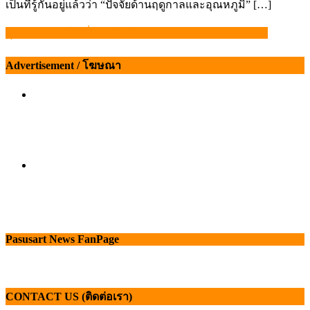
เป็นที่รู้กันอยู่แล้วว่า “ปัจจัยด้านฤดูกาลและอุณหภูมิ” […]
บุกอายัดซากโคเถื่อน นำเข้าจากต่างประเทศกว่า 3.6 ตัน
แนะแนว
เรื่อง
Advertisement / โฆษณา
Pasusart News FanPage
CONTACT US (ติดต่อเรา)