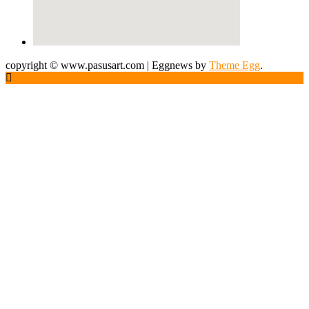
copyright © www.pasusart.com
|
Eggnews by
Theme Egg
.