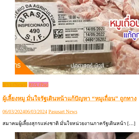
ข่าว (News)
สุกร (Pig)
ผู้เลี้ยงหมู มั่นใจรัฐเดินหน้าแก้ปัญหา “หมูเถื่อน” ถูกทาง
Posted
Author
06/03/2024
06/03/2024
Pasusart News
on
สมาคมผู้เลี้ยงสุกรแห่งชาติ มั่นใจหน่วยงานภาครัฐเดินหน้า […]