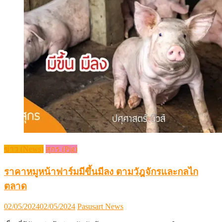
ข่าว (News)
สุกร (Pig)
ราคาหมูหน้าฟาร์มมีขึ้นมีลง ตามวัฎจักรและกลไก
ตลาด
Posted
Author
02/05/2024
02/05/2024
Pasusart News
on