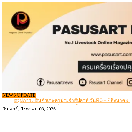
Skip
to
content
เดินหน้าดัน “ราคากลางโคเนื้อ” แก้ปัญหาราคาโคเนื้อตกต
NEWS UPDATE
สรุปภาวะ สินค้าเกษตรประจำสัปดาห์ วันที่ 3 – 7 สิงหาคม 
เมื่อเกษตรกรถูกมองเป็นผู้ร้ายเบื้องหลังราคาหมูที่สังคมไม่รู
วันเสาร์, สิงหาคม 08, 2026
สุดอั้น! ไข่ไก่หน้าฟาร์มปรับขึ้นอีก 6 บาท/แผง เริ่ม 7 ส.ค.69
ข้อมูลราคา สุกรมีชีวิตหน้าฟาร์ม พระที่ 6 สิงหาคม 2569
เดินหน้าดัน “ราคากลางโคเนื้อ” แก้ปัญหาราคาโคเนื้อตกต