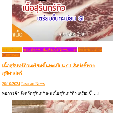
ข่าว (News)
ข่าวประชาสัมพันธ์ (Newsletter)
สัตว์เคี้ยวเอื้อง
(Ruminant)
เนื้อสุรินทร์กิวเตรียมขึ้นทะเบียน GI สิ่งบ่งชี้ทาง
ภูมิศาสตร์
Posted
Author
20/10/2024
Pasusart News
on
หอการค้า จังหวัดสุรินทร์ เผย เนื้อสุรินทร์กิว เตรียมขึ้ […]