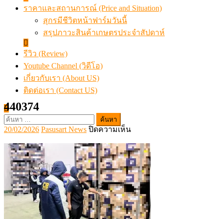
ราคาและสถานการณ์ (Price and Situation)
สุกรมีชีวิตหน้าฟาร์มวันนี้
สรุปภาวะสินค้าเกษตรประจำสัปดาห์
รีวิว (Review)
Youtube Channel (วิดีโอ)
เกี่ยวกับเรา (About US)
ติดต่อเรา (Contact US)
440374
ค้นหา
Posted
Author
บน
20/02/2026
Pasusart News
ปิดความเห็น
สำหรับ:
on
440374