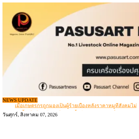
Skip
to
content
สกัดลักลอบนำเข้าเอ็นโคแช่แข็งกว่า 12.6 ตัน สมุทรสาคร
NEWS UPDATE
เมื่อเกษตรกรถูกมองเป็นผู้ร้ายเบื้องหลังราคาหมูที่สังคมไม่รู
สุดอั้น! ไข่ไก่หน้าฟาร์มปรับขึ้นอีก 6 บาท/แผง เริ่ม 7 ส.ค.69
วันศุกร์, สิงหาคม 07, 2026
ข้อมูลราคา สุกรมีชีวิตหน้าฟาร์ม พระที่ 6 สิงหาคม 2569
เดินหน้าดัน “ราคากลางโคเนื้อ” แก้ปัญหาราคาโคเนื้อตกต
สกัดลักลอบนำเข้าเอ็นโคแช่แข็งกว่า 12.6 ตัน สมุทรสาคร