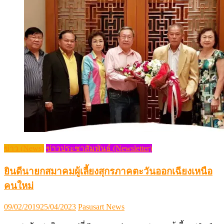
ข่าว (News)
ข่าวประชาสัมพันธ์ (Newsletter)
ยินดีนายกสมาคมผู้เลี้ยงสุกรภาคตะวันออกเฉียงเหนือ
คนใหม่
Posted
Author
09/02/2019
25/04/2023
Pasusart News
on