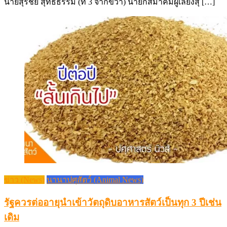
นายสุรชัย สุทธิธรรม (ที่ 3 จากขวา) นายกสมาคมผู้เลี้ยงสุ […]
ข่าว (News)
นานาปศุสัตว์ (Animal News)
รัฐควรต่ออายุนำเข้าวัตถุดิบอาหารสัตว์เป็นทุก 3 ปีเช่น
เดิม