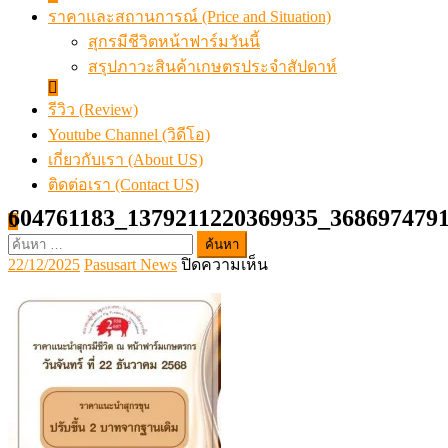
ราคาและสถานการณ์ (Price and Situation)
สุกรมีชีวิตหน้าฟาร์มวันนี้
สรุปภาวะสินค้าเกษตรประจำสัปดาห์
รีวิว (Review)
Youtube Channel (วิดีโอ)
เกี่ยวกับเรา (About US)
ติดต่อเรา (Contact US)
604761183_1379211220369935_368697479
ค้นหา
Posted
Author
บน
22/12/2025
Pasusart News
ปิดความเห็น
สำหรับ:
on
604761183_137921122036