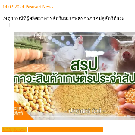
Posted
Author
14/02/2024
Pasusart News
on
เหตุการณ์ที่ผู้ผลิตอาหารสัตว์และเกษตรกรภาคปศุสัตว์ต้องผ
[…]
ข่าว (News)
สรุปภาวะสินค้าเกษตรประจำสัปดาห์