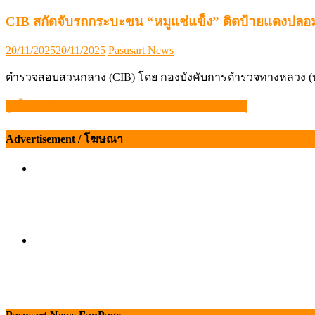
CIB สกัดจับรถกระบะขน “หมูแช่แข็ง” ติดป้ายแดงปลอ
Posted
Author
20/11/2025
20/11/2025
Pasusart News
on
ตำรวจสอบสวนกลาง (CIB) โดย กองบังคับการตำรวจทางหลวง (
ผู้เลี้ยงไก่ไข่ผนึกกำลังค้านเปิดเสรีนำเข้าพ่อแม่พันธุ์
แนะแนว
เรื่อง
Advertisement / โฆษณา