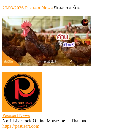
Posted
Author
บน
29/03/2026
Pasusart News
ปิดความเห็น
on
5250DFCF-
262F-
45A5-
A04E-
8CA25B2BAF5B
Pasusart News
No.1 Livestock Online Magazine in Thailand
https://pasusart.com