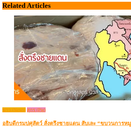
Related Articles
ข่าว (News)
สุกร (Pig)
อธิบดีกรมปศุสัตว์ สั่งตรึงชายแดน สับเละ “ขบวนการหมู