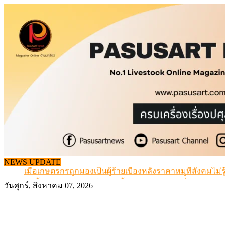
Skip
to
content
สกัดลักลอบนำเข้าเอ็นโคแช่แข็งกว่า 12.6 ตัน สมุทรสาคร
NEWS UPDATE
เมื่อเกษตรกรถูกมองเป็นผู้ร้ายเบื้องหลังราคาหมูที่สังคมไม่รู
สุดอั้น! ไข่ไก่หน้าฟาร์มปรับขึ้นอีก 6 บาท/แผง เริ่ม 7 ส.ค.69
วันศุกร์, สิงหาคม 07, 2026
ข้อมูลราคา สุกรมีชีวิตหน้าฟาร์ม พระที่ 6 สิงหาคม 2569
เดินหน้าดัน “ราคากลางโคเนื้อ” แก้ปัญหาราคาโคเนื้อตกต
สกัดลักลอบนำเข้าเอ็นโคแช่แข็งกว่า 12.6 ตัน สมุทรสาคร