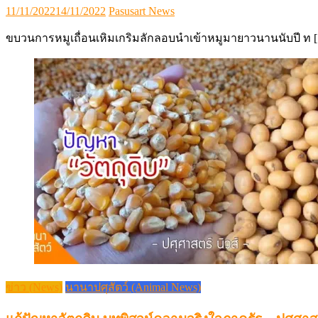
Posted
Author
11/11/2022
14/11/2022
Pasusart News
on
ขบวนการหมูเถื่อนเหิมเกริมลักลอบนำเข้าหมูมายาวนานนับปี ท 
ข่าว (News)
นานาปศุสัตว์ (Animal News)