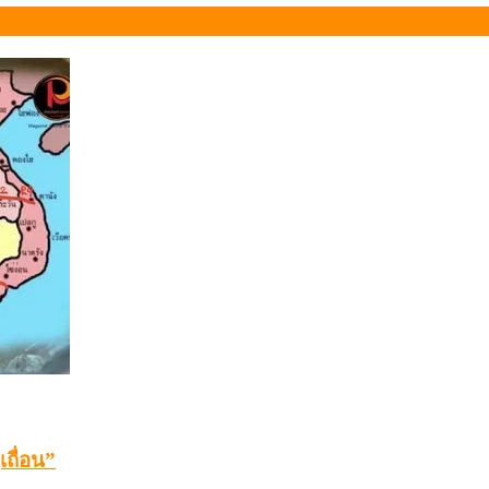
เถื่อน”