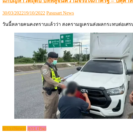
แก้ปัญหาวัตถุดิบ บทพิสูจน์ความจริงใจภาครัฐ – ปศุศาสต
Posted
Author
30/03/2022
19/10/2022
Pasusart News
on
วันนี้หลายคนคงทราบแล้วว่า สงครามยูเครนส่งผลกระทบต่อเศร
ข่าว (News)
สุกร (Pig)