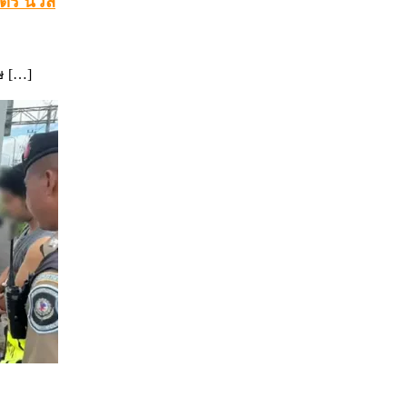
ร์ นิวส์
ษ […]