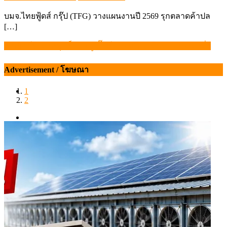
on
บมจ.ไทยฟู้ดส์ กรุ๊ป (TFG) วางแผนงานปี 2569 รุกตลาดค้าปล
[…]
พาณิชย์จับตากลุ่มช็อปหมู ดั๊มพ์ราคาเดือด ต้นตอราคาตกต่ำ
แนะแนว
เรื่อง
Advertisement / โฆษณา
1
2