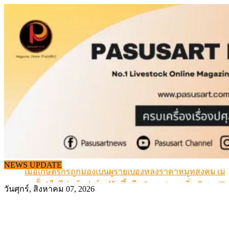
Skip
to
content
สกัดลักลอบนำเข้าเอ็นโคแช่แข็งกว่า 12.6 ตัน สมุทรสาคร
NEWS UPDATE
เมื่อเกษตรกรถูกมองเป็นผู้ร้ายเบื้องหลังราคาหมูที่สังคมไม่รู
สุดอั้น! ไข่ไก่หน้าฟาร์มปรับขึ้นอีก 6 บาท/แผง เริ่ม 7 ส.ค.69
วันศุกร์, สิงหาคม 07, 2026
ข้อมูลราคา สุกรมีชีวิตหน้าฟาร์ม พระที่ 6 สิงหาคม 2569
เดินหน้าดัน “ราคากลางโคเนื้อ” แก้ปัญหาราคาโคเนื้อตกต
สกัดลักลอบนำเข้าเอ็นโคแช่แข็งกว่า 12.6 ตัน สมุทรสาคร