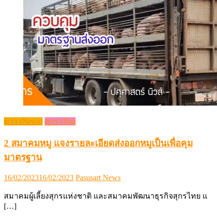
ข่าว (News)
สุกร (Pig)
2 สมาคมหมู แจงรายละเอียดส่งออกหมูเป็นเพื่อคุม
มาตรฐาน
Posted
Author
16/02/2023
16/02/2023
Pasusart News
on
สมาคมผู้เลี้ยงสุกรแห่งชาติ และสมาคมพัฒนาธุรกิจสุกรไทย แ
[…]