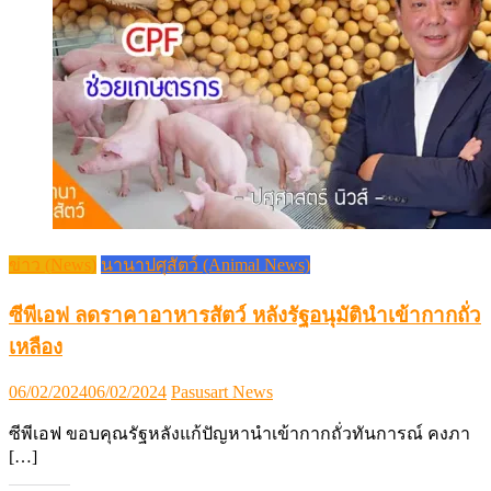
ข่าว (News)
นานาปศุสัตว์ (Animal News)
ซีพีเอฟ ลดราคาอาหารสัตว์ หลังรัฐอนุมัตินำเข้ากากถั่ว
เหลือง
Posted
Author
06/02/2024
06/02/2024
Pasusart News
on
ซีพีเอฟ ขอบคุณรัฐหลังแก้ปัญหานำเข้ากากถั่วทันการณ์ คงภา
[…]