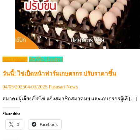
ข่าว (News)
สัตว์ปีก (Poultry)
วันนี้! ไข่เป็ดหน้าฟาร์มเกษตรกร ปรับราคาขึ้น
Posted
Author
04/05/2025
04/05/2025
Pasusart News
on
สมาคมผู้เลี้ยงเป็ดไข่ แจ้งสมาชิกสมาคมฯ และเกษตรกรผู้เลี […]
Share this:
X
Facebook