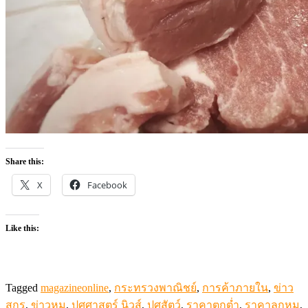
Share this:
X
Facebook
Like this:
Tagged
magazineonline
,
กระทรวงพาณิชย์
,
การค้าภายใน
,
ข่าว
สุกร
,
ข่าวหมู
,
ปศุศาสตร์ นิวส์
,
ปศุสัตว์
,
ราคาตกต่ำ
,
ราคาลูกหมู
,