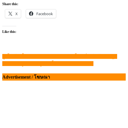
Share this:
X
Facebook
Like this:
ผู้เลี้ยงโคเนื้อ ร้องนายกฯ ค้านนำเข้าเนื้อเครื่องในโคสหรัฐฯ
แนะแนว
สมาคมหมู แจง “หมูปรับขึ้น” ปกติช่วงหน้าร้อน
เรื่อง
Advertisement / โฆษณา