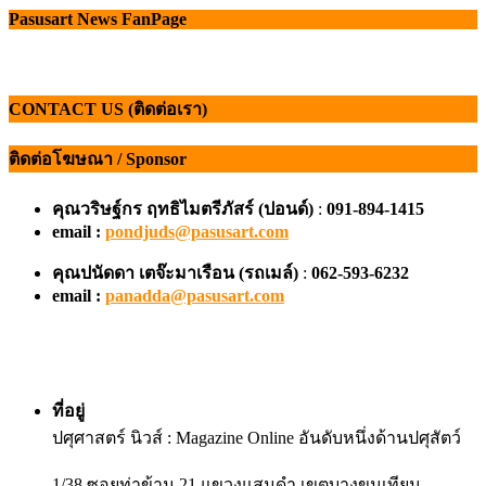
Pasusart News FanPage
CONTACT US (ติดต่อเรา)
ติดต่อโฆษณา / Sponsor
คุณวริษฐ์กร ฤทธิไมตรีภัสร์ (ปอนด์)
:
091-894-1415
email :
pondjuds@pasusart.com
คุณปนัดดา เตจ๊ะมาเรือน
(รถเมล์)
:
062-593-6232
email :
panadda@pasusart.com
ที่อยู่
ปศุศาสตร์ นิวส์ : Magazine Online อันดับหนึ่งด้านปศุสัตว์
1/38 ซอยท่าข้าม 21 แขวงแสมดำ เขตบางขุนเทียน