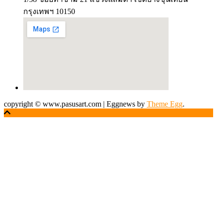
กรุงเทพฯ 10150
copyright © www.pasusart.com
|
Eggnews by
Theme Egg
.