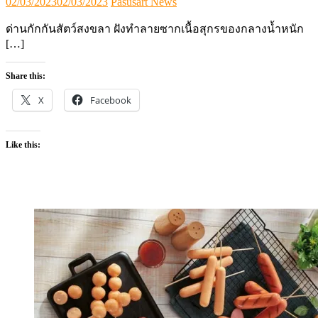
Posted
Author
02/03/2023
02/03/2023
Pasusart News
on
ด่านกักกันสัตว์สงขลา ฝังทำลายซากเนื้อสุกรของกลางน้ำหนัก
[…]
Share this:
X
Facebook
Like this: