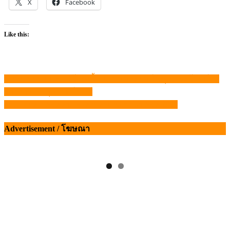
X
Facebook
Like this:
นักวิชาการแนะ บริโภคเนื้อแดงเหมาะสม ให้คุณประโยชน์ต่อ
แนะแนว
ร่างกาย – ปศุศาสตร์ นิวส์
เรื่อง
งาน Victam Asia and Health and Nutrition Asia 2022
Advertisement / โฆษณา