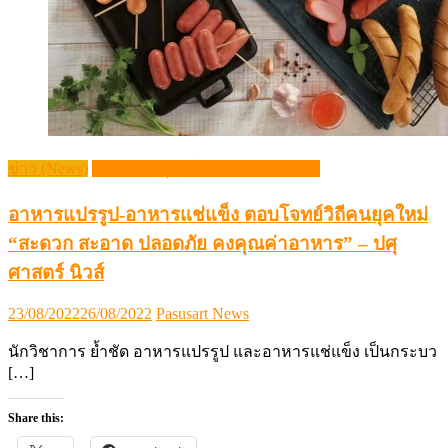
ข่าว (News)
วิชาการปศุสัตว์ (Livestock Article)
อาหารแปรรูป-อาหารแช่แข็ง ตอบโจทย์วิถีคนยุคใหม่
“สะดวก สะอาด ปลอดภัย คงคุณค่าอาหาร” – ปศุ
ศาสตร์ นิวส์
Posted
Author
23/08/2022
26/08/2022
Pasusart News
on
นักวิชาการ ย้ำชัด อาหารแปรรูป และอาหารแช่แข็ง เป็นกระบว
[…]
Share this: