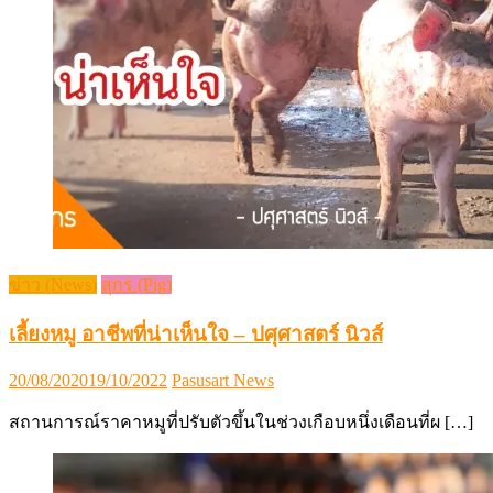
ข่าว (News)
สุกร (Pig)
เลี้ยงหมู อาชีพที่น่าเห็นใจ – ปศุศาสตร์ นิวส์
Posted
Author
20/08/2020
19/10/2022
Pasusart News
on
สถานการณ์ราคาหมูที่ปรับตัวขึ้นในช่วงเกือบหนึ่งเดือนที่ผ […]