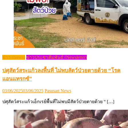
ข่าว (News)
ข่าวประชาสัมพันธ์ (Newsletter)
ปศุสัตว์สระแก้วลงพื้นที่ ไม่พบสัตว์ป่วยตายด้วย “โรค
แอนแทรกซ์”
Posted
Author
03/06/2025
03/06/2025
Pasusart News
on
ปศุสัตว์สระแก้วเอ็กเรย์พื้นที่ไม่พบมีสัตว์ป่วยตายด้วย “ […]