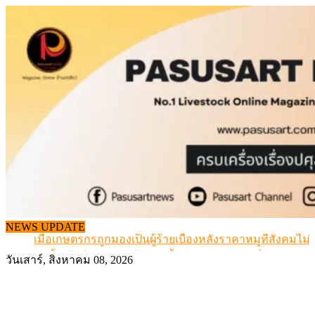
Skip
to
content
สกัดลักลอบนำเข้าเอ็นโคแช่แข็งกว่า 12.6 ตัน สมุทรสาคร
NEWS UPDATE
เมื่อเกษตรกรถูกมองเป็นผู้ร้ายเบื้องหลังราคาหมูที่สังคมไม่รู
สุดอั้น! ไข่ไก่หน้าฟาร์มปรับขึ้นอีก 6 บาท/แผง เริ่ม 7 ส.ค.69
วันเสาร์, สิงหาคม 08, 2026
ข้อมูลราคา สุกรมีชีวิตหน้าฟาร์ม พระที่ 6 สิงหาคม 2569
เดินหน้าดัน “ราคากลางโคเนื้อ” แก้ปัญหาราคาโคเนื้อตกต
สกัดลักลอบนำเข้าเอ็นโคแช่แข็งกว่า 12.6 ตัน สมุทรสาคร