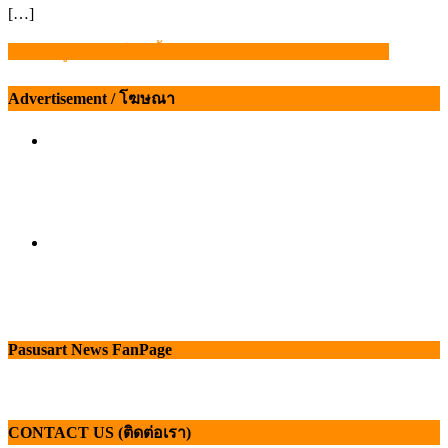
[…]
ราคาหมูหน้าฟาร์มมีขึ้นมีลง ตามวัฎจักรและกลไกตลาด
แนะแนว
เรื่อง
Advertisement / โฆษณา
Pasusart News FanPage
CONTACT US (ติดต่อเรา)