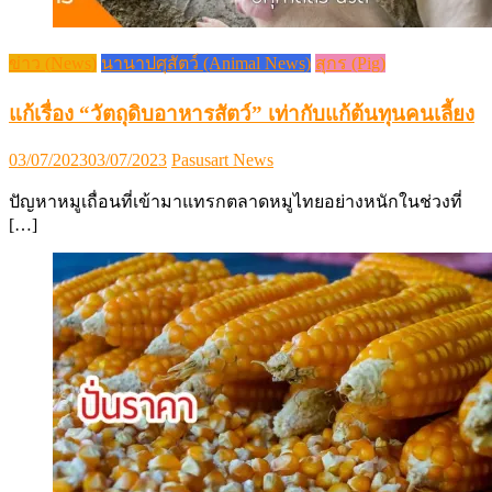
ข่าว (News)
นานาปศุสัตว์ (Animal News)
สุกร (Pig)
แก้เรื่อง “วัตถุดิบอาหารสัตว์” เท่ากับแก้ต้นทุนคนเลี้ยง
Posted
Author
03/07/2023
03/07/2023
Pasusart News
on
ปัญหาหมูเถื่อนที่เข้ามาแทรกตลาดหมูไทยอย่างหนักในช่วงที่
[…]