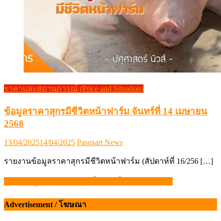
ราคาและสถานการณ์ (Price and Situation)
ข้อมูลราคาสุกรมีชีวิตหน้าฟาร์ม จันทร์ที่ 14 เมษายน
2568
Posted
Author
13/04/2025
14/04/2025
Pasusart News
on
รายงานข้อมูลราคาสุกรมีชีวิตหน้าฟาร์ม (สัปดาห์ที่ 16/256 […]
“ราคาหมูหน้าฟาร์ม” พรุ่งนี้! ปรับขึ้นอีก 2 บาท/กก.
แนะแนว
เรื่อง
Advertisement / โฆษณา