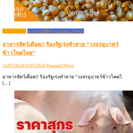
ข่าว (News)
นานาปศุสัตว์ (Animal News)
อาหารสัตว์เดือด!! ร้องรัฐเร่งทำลาย “วงจรอุบาทว์
ข้าวโพดไทย”
Posted
Author
31/05/2024
31/05/2024
Pasusart News
on
อาหารสัตว์เดือด!! ร้องรัฐเร่งทำลาย “วงจรอุบาทว์ข้าวโพดไ
[…]