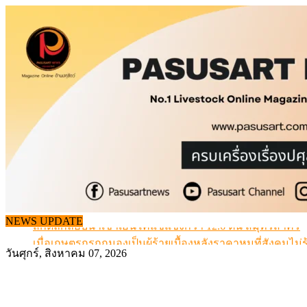
Skip
to
content
สกัดลักลอบนำเข้าเอ็นโคแช่แข็งกว่า 12.6 ตัน สมุทรสาคร
NEWS UPDATE
เมื่อเกษตรกรถูกมองเป็นผู้ร้ายเบื้องหลังราคาหมูที่สังคมไม่รู
สุดอั้น! ไข่ไก่หน้าฟาร์มปรับขึ้นอีก 6 บาท/แผง เริ่ม 7 ส.ค.69
วันศุกร์, สิงหาคม 07, 2026
ข้อมูลราคา สุกรมีชีวิตหน้าฟาร์ม พระที่ 6 สิงหาคม 2569
เดินหน้าดัน “ราคากลางโคเนื้อ” แก้ปัญหาราคาโคเนื้อตกต
สกัดลักลอบนำเข้าเอ็นโคแช่แข็งกว่า 12.6 ตัน สมุทรสาคร