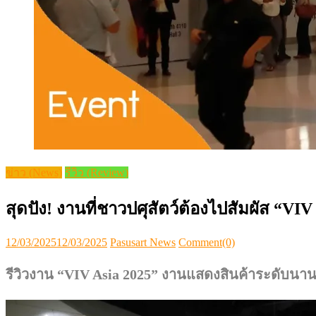
ข่าว (News)
รีวิว (Review)
สุดปัง! งานที่ชาวปศุสัตว์ต้องไปสัมผัส “VIV
Posted
Author
12/03/2025
12/03/2025
Pasusart News
Comment(0)
on
รีวิวงาน “VIV Asia 2025” งานแสดงสินค้าระดับนา