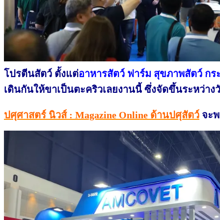
โปรตีนสัตว์ ตั้งแต่
อาหารสัตว์ ฟาร์ม สุขภาพสัตว์ ก
เดินกันให้ขาเป็นตะคริวเลยงานนี้ ซึ่งจั
ดขึ้นระหว่างว
ปศุศาสตร์ นิวส์ : Magazine Online ด้านปศุสัตว์
จะพา