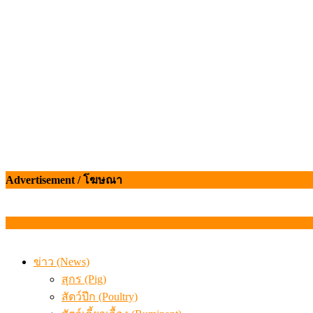
เมื่อเกษตรกรถูกมองเป็นผู้ร้ายเบื้องหลังราคาหมูที่สังคมไม่รู
Advertisement / โฆษณา
ข่าว (News)
สุกร (Pig)
สัตว์ปีก (Poultry)