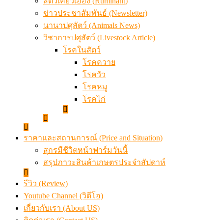
สัตว์เคี้ยวเอื้อง (Ruminant)
ข่าวประชาสัมพันธ์ (Newsletter)
นานาปศุสัตว์ (Animals News)
วิชาการปศุสัตว์ (Livestock Article)
โรคในสัตว์
โรคควาย
โรควัว
โรคหมู
โรคไก่
ราคาและสถานการณ์ (Price and Situation)
สุกรมีชีวิตหน้าฟาร์มวันนี้
สรุปภาวะสินค้าเกษตรประจำสัปดาห์
รีวิว (Review)
Youtube Channel (วิดีโอ)
เกี่ยวกับเรา (About US)