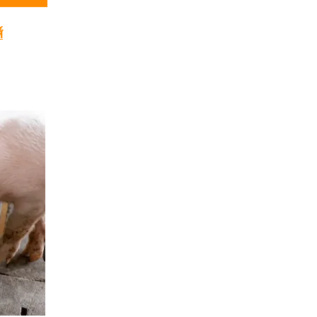
ck Article)
์