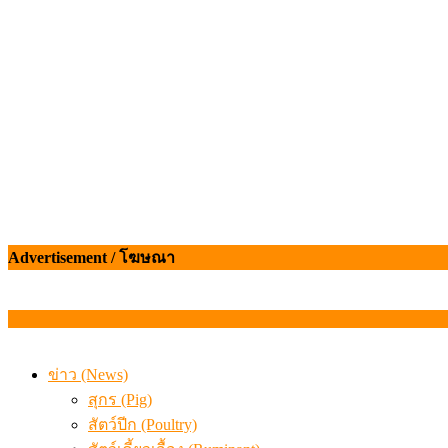
เมื่อเกษตรกรถูกมองเป็นผู้ร้ายเบื้องหลังราคาหมูที่สังคมไม่รู
Advertisement / โฆษณา
ข่าว (News)
สุกร (Pig)
สัตว์ปีก (Poultry)