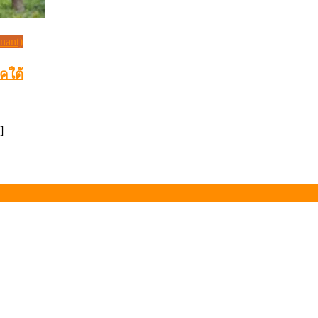
inant)
คใต้
]