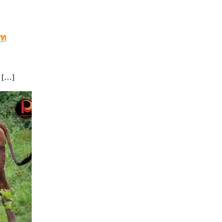
าท
 […]