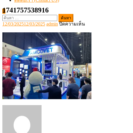
ติดต่อเรา (Contact US)
1741757538916
ค้นหา
Posted
Author
บน
12/03/2025
12/03/2025
admin
ปิดความเห็น
สำหรับ:
on
1741757538916