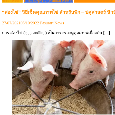
ข่าว (News)
นานาปศุสัตว์ (Animal News)
วิชาการปศุสัตว์ (Livesto
“ส่องไข่” วิธีเช็คคุณภาพไข่ สำหรับฟัก – ปศุศาสตร์ นิวส
Posted
Author
27/07/2021
05/10/2022
Pasusart News
on
การ ส่องไข่ (egg candling) เป็นการตรวจดูคุณภาพเบื้องต้น […]