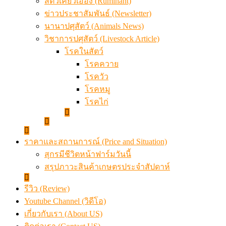
สัตว์เคี้ยวเอื้อง (Ruminant)
ข่าวประชาสัมพันธ์ (Newsletter)
นานาปศุสัตว์ (Animals News)
วิชาการปศุสัตว์ (Livestock Article)
โรคในสัตว์
โรคควาย
โรควัว
โรคหมู
โรคไก่
ราคาและสถานการณ์ (Price and Situation)
สุกรมีชีวิตหน้าฟาร์มวันนี้
สรุปภาวะสินค้าเกษตรประจำสัปดาห์
รีวิว (Review)
Youtube Channel (วิดีโอ)
เกี่ยวกับเรา (About US)