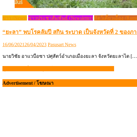
ข่าว (News)
ข่าวประชาสัมพันธ์ (Newsletter)
สัตว์เคี้ยวเอื้อง (Rum
“ยะลา” พบโรคลัมปี สกิน ระบาด เป็นจังหวัดที่ 2 ของภา
Posted
Author
16/06/2021
26/04/2023
Pasusart News
on
นายวิชัย อาแวบือซา ปศุสัตว์อำเภอเมืองยะลา จังหวัดยะลาได […
สุดปัง! งานที่ชาวปศุสัตว์ต้องไปสัมผัส “VIV Asia 2025”
แนะแนว
เรื่อง
Advertisement / โฆษณา