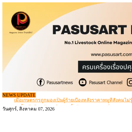
Skip
to
content
สกัดลักลอบนำเข้าเอ็นโคแช่แข็งกว่า 12.6 ตัน สมุทรสาคร
NEWS UPDATE
เมื่อเกษตรกรถูกมองเป็นผู้ร้ายเบื้องหลังราคาหมูที่สังคมไม่รู
สุดอั้น! ไข่ไก่หน้าฟาร์มปรับขึ้นอีก 6 บาท/แผง เริ่ม 7 ส.ค.69
วันศุกร์, สิงหาคม 07, 2026
ข้อมูลราคา สุกรมีชีวิตหน้าฟาร์ม พระที่ 6 สิงหาคม 2569
เดินหน้าดัน “ราคากลางโคเนื้อ” แก้ปัญหาราคาโคเนื้อตกต
สกัดลักลอบนำเข้าเอ็นโคแช่แข็งกว่า 12.6 ตัน สมุทรสาคร