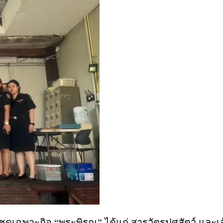
่งชุดเฉพาะกิจ “พระพิรุณ” ได้แก่ สารวัตรปศุสัตว์ และเ