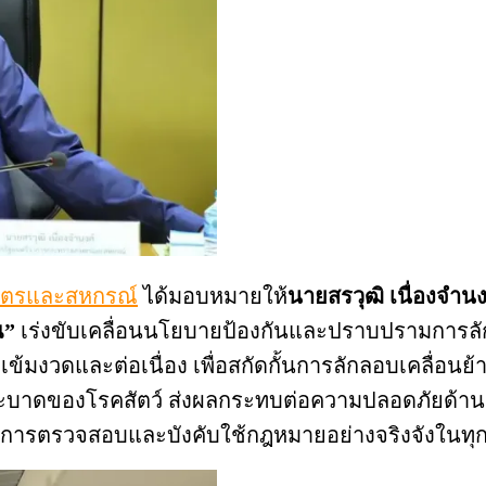
ษตรและสหกรณ์
ได้มอบหมายให้
นายสรวุฒิ เนื่องจำนง
ณ”
เร่งขับเคลื่อนนโยบายป้องกันและปราบปรามการลั
างเข้มงวดและต่อเนื่อง เพื่อสกัดกั้นการลักลอบเคลื
แพร่ระบาดของโรคสัตว์ ส่งผลกระทบต่อความปลอดภัยด้า
นินการตรวจสอบและบังคับใช้กฎหมายอย่างจริงจังในทุกพื