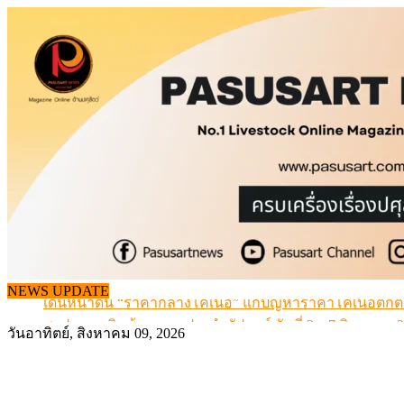
Skip
to
content
NEWS UPDATE
เดินหน้าดัน “ราคากลางโคเนื้อ” แก้ปัญหาราคาโคเนื้อตกต
สรุปภาวะ สินค้าเกษตรประจำสัปดาห์ วันที่ 3 – 7 สิงหาคม 
วันอาทิตย์, สิงหาคม 09, 2026
เมื่อเกษตรกรถูกมองเป็นผู้ร้ายเบื้องหลังราคาหมูที่สังคมไม่รู
สุดอั้น! ไข่ไก่หน้าฟาร์มปรับขึ้นอีก 6 บาท/แผง เริ่ม 7 ส.ค.69
ข้อมูลราคา สุกรมีชีวิตหน้าฟาร์ม พระที่ 6 สิงหาคม 2569