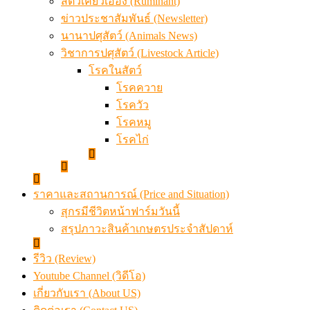
สัตว์เคี้ยวเอื้อง (Ruminant)
ข่าวประชาสัมพันธ์ (Newsletter)
นานาปศุสัตว์ (Animals News)
วิชาการปศุสัตว์ (Livestock Article)
โรคในสัตว์
โรคควาย
โรควัว
โรคหมู
โรคไก่
ราคาและสถานการณ์ (Price and Situation)
สุกรมีชีวิตหน้าฟาร์มวันนี้
สรุปภาวะสินค้าเกษตรประจำสัปดาห์
รีวิว (Review)
Youtube Channel (วิดีโอ)
เกี่ยวกับเรา (About US)