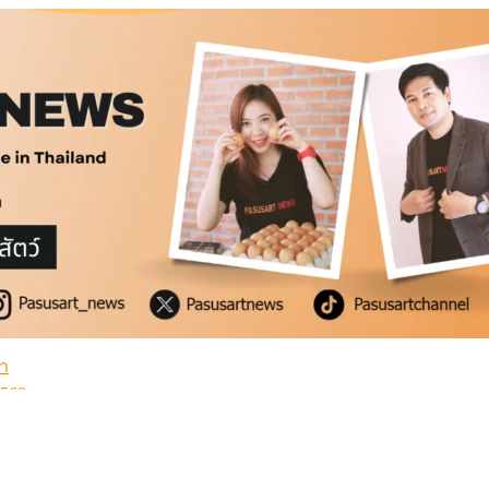
่ำ
2569
้