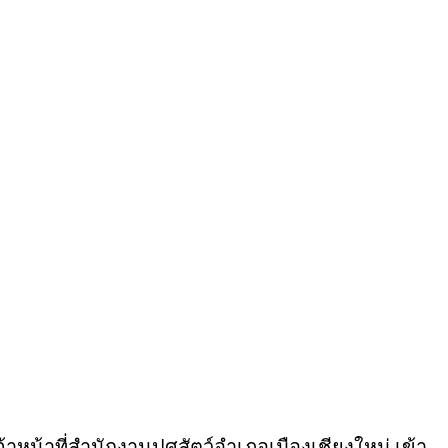
จ้าหน้าที่สำนักงานปศุสัตว์อำเภอเมืองเชียงใหม่ เข้า