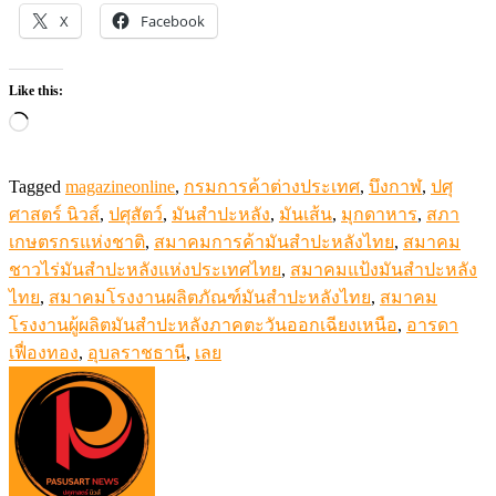
X
Facebook
Like this:
Loading…
Tagged
magazineonline
,
กรมการค้าต่างประเทศ
,
บึงกาฬ
,
ปศุ
ศาสตร์ นิวส์
,
ปศุสัตว์
,
มันสำปะหลัง
,
มันเส้น
,
มุกดาหาร
,
สภา
เกษตรกรแห่งชาติ
,
สมาคมการค้ามันสำปะหลังไทย
,
สมาคม
ชาวไร่มันสำปะหลังแห่งประเทศไทย
,
สมาคมแป้งมันสำปะหลัง
ไทย
,
สมาคมโรงงานผลิตภัณฑ์มันสำปะหลังไทย
,
สมาคม
โรงงานผู้ผลิตมันสำปะหลังภาคตะวันออกเฉียงเหนือ
,
อารดา
เฟื่องทอง
,
อุบลราชธานี
,
เลย