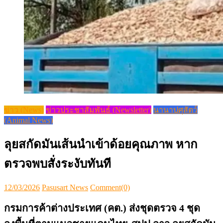
ข่าว (News)
ข่าวประชาสัมพันธ์ (Newsletter)
นานาปศุสัตว์
(Animal News)
ลุยสกัดมันเส้นนำเข้าด้อยคุณภาพ หาก
ตรวจพบสั่งระงับทันที
Posted
Author
12/03/2026
Pasusart News
Comment(0)
on
กรมการค้าต่างประเทศ (คต.) ส่งชุดตรวจ 4 ชุด