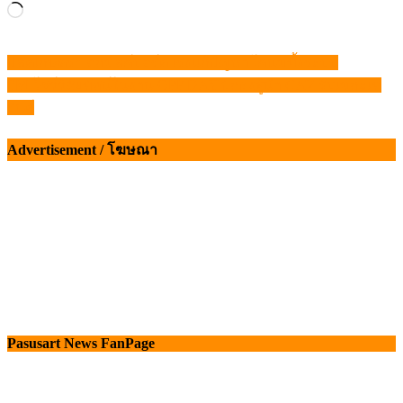
Loading…
ปลัดเกษตรฯ​ ถกมิลค์บอร์ด เร่งแก้ปัญหาโคนมทั้งระบบ
แนะแนว
FM โชว์วิสัยทัศน์ในงาน OPP DAY ปักธงผู้นำ CAV รับเมกะเท
เรื่อง
รนด์
Advertisement / โฆษณา
Pasusart News FanPage