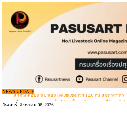
Skip
to
content
สกัดลักลอบนำเข้าเอ็นโคแช่แข็งกว่า 12.6 ตัน สมุทรสาคร
NEWS UPDATE
เมื่อเกษตรกรถูกมองเป็นผู้ร้ายเบื้องหลังราคาหมูที่สังคมไม่รู
สุดอั้น! ไข่ไก่หน้าฟาร์มปรับขึ้นอีก 6 บาท/แผง เริ่ม 7 ส.ค.69
วันเสาร์, สิงหาคม 08, 2026
ข้อมูลราคา สุกรมีชีวิตหน้าฟาร์ม พระที่ 6 สิงหาคม 2569
เดินหน้าดัน “ราคากลางโคเนื้อ” แก้ปัญหาราคาโคเนื้อตกต
สกัดลักลอบนำเข้าเอ็นโคแช่แข็งกว่า 12.6 ตัน สมุทรสาคร