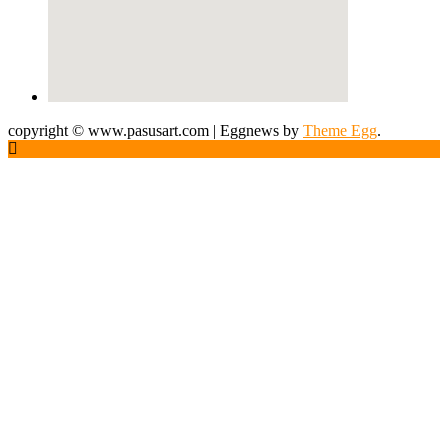
copyright © www.pasusart.com
|
Eggnews by
Theme Egg
.