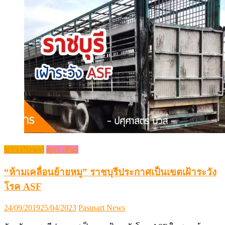
ข่าว (News)
สุกร (Pig)
“ห้ามเคลื่อนย้ายหมู” ราชบุรีประกาศเป็นเขตเฝ้าระวัง
โรค ASF
Posted
Author
24/09/2019
25/04/2023
Pasusart News
on