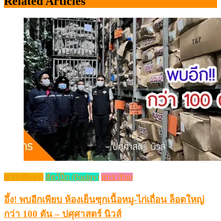
Related Articles
ข่าว (News)
สัตว์ปีก (Poultry)
สุกร (Pig)
อึ้ง! พบอีกเพียบ ห้องเย็นซุกเนื้อหมู-ไก่เถื่อน ล็อตใหญ่
กว่า 100 ตัน – ปศุศาสตร์ นิวส์