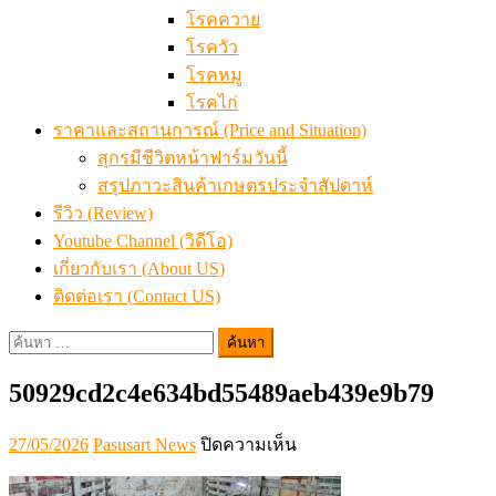
โรคควาย
โรควัว
โรคหมู
โรคไก่
ราคาและสถานการณ์ (Price and Situation)
สุกรมีชีวิตหน้าฟาร์มวันนี้
สรุปภาวะสินค้าเกษตรประจำสัปดาห์
รีวิว (Review)
Youtube Channel (วิดีโอ)
เกี่ยวกับเรา (About US)
ติดต่อเรา (Contact US)
ค้นหา
สำหรับ:
50929cd2c4e634bd55489aeb439e9b79
Posted
Author
บน
27/05/2026
Pasusart News
ปิดความเห็น
on
50929cd2c4e634bd55489ae