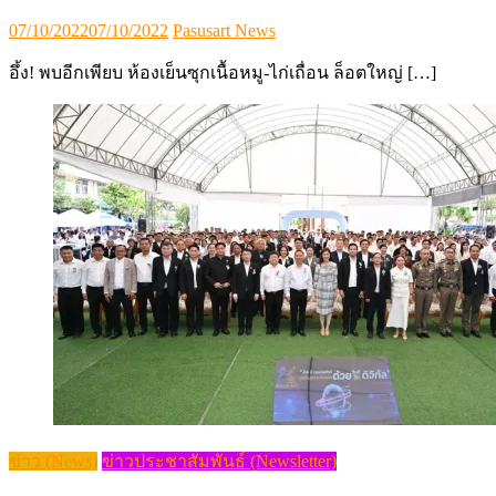
Posted
Author
07/10/2022
07/10/2022
Pasusart News
on
อึ้ง! พบอีกเพียบ ห้องเย็นซุกเนื้อหมู-ไก่เถื่อน ล็อตใหญ่ […]
ข่าว (News)
ข่าวประชาสัมพันธ์ (Newsletter)