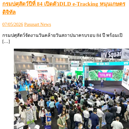
กรมปศุสัตว์ปีที่ 84 เปิดตัวDLD e-Tracking หนุนเกษตร
ดิจิทัล
Posted
Author
07/05/2026
Pasusart News
on
กรมปศุสัตว์จัดงานวันคล้ายวันสถาปนาครบรอบ 84 ปี พร้อมเปิ
[…]