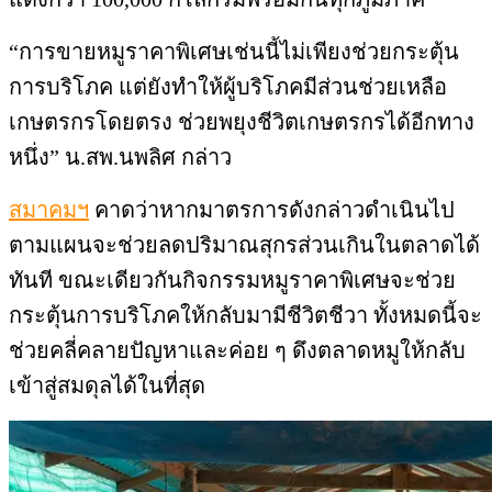
“การขายหมูราคาพิเศษเช่นนี้ไม่
เพียงช่วยกระตุ้น
การบริโภค แต่ยังทำให้ผู้บริโภคมีส่วนช่
วยเหลือ
เกษตรกรโดยตรง ช่วยพยุงชีวิตเกษตรกรได้อี
กทาง
หนึ่ง” น.สพ.นพลิศ กล่าว
สมาคมฯ
คาดว่าหากมาตรการดังกล่
าวดำเนินไป
ตามแผนจะช่วยลดปริ
มาณสุกรส่วนเกินในตลาดได้
ทันที ขณะเดียวกันกิจกรรมหมูราคาพิ
เศษจะช่วย
กระตุ้นการบริโภคให้
กลับมามีชีวิตชีวา ทั้งหมดนี้จะ
ช่วยคลี่คลายปั
ญหาและค่อย ๆ ดึงตลาดหมูให้กลับ
เข้าสู่สมดุ
ลได้ในที่สุด