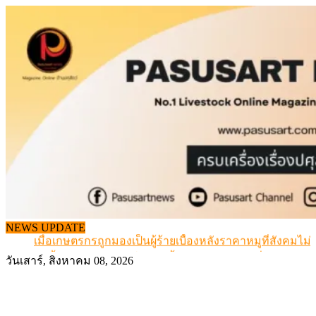
Skip
to
content
สกัดลักลอบนำเข้าเอ็นโคแช่แข็งกว่า 12.6 ตัน สมุทรสาคร
NEWS UPDATE
เมื่อเกษตรกรถูกมองเป็นผู้ร้ายเบื้องหลังราคาหมูที่สังคมไม่รู
สุดอั้น! ไข่ไก่หน้าฟาร์มปรับขึ้นอีก 6 บาท/แผง เริ่ม 7 ส.ค.69
วันเสาร์, สิงหาคม 08, 2026
ข้อมูลราคา สุกรมีชีวิตหน้าฟาร์ม พระที่ 6 สิงหาคม 2569
เดินหน้าดัน “ราคากลางโคเนื้อ” แก้ปัญหาราคาโคเนื้อตกต
สกัดลักลอบนำเข้าเอ็นโคแช่แข็งกว่า 12.6 ตัน สมุทรสาคร