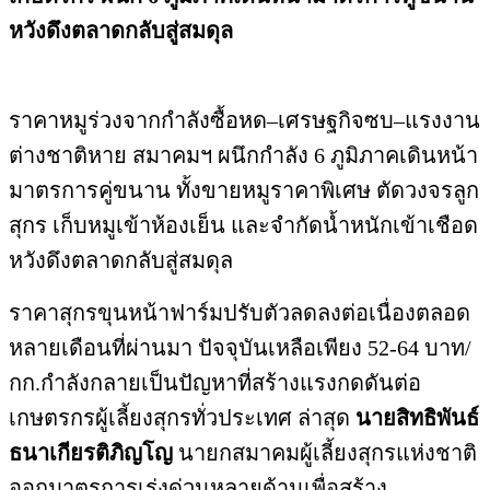
หวังดึงตลาดกลับสู่สมดุล
ราคาหมูร่วงจากกำลังซื้อหด–
เศรษฐกิจซบ–แรงงาน
ต่างชาติหาย สมาคมฯ ผนึกกำลัง 6 ภูมิภาคเดินหน้า
มาตรการคู่ขนาน ทั้งขายหมูราคาพิเศษ ตัดวงจรลูก
สุกร เก็บหมูเข้าห้องเย็น และจำกัดน้ำหนักเข้าเชือด
หวังดึงตลาดกลับสู่สมดุล
ราคาสุกรขุนหน้าฟาร์มปรับตั
วลดลงต่อเนื่องตลอด
หลายเดือนที่
ผ่านมา ปัจจุบันเหลือเพียง 52-64 บาท/
กก.กำลังกลายเป็นปัญหาที่
สร้างแรงกดดันต่อ
เกษตรกรผู้เลี้
ยงสุกรทั่วประเทศ ล่าสุด
นายสิทธิพันธ์
ธนาเกียรติภิญโญ
นายกสมาคมผู้เลี้ยงสุกรแห่งชาติ
ออกมาตรการเร่งด่วนหลายด้านเพื่
อสร้าง