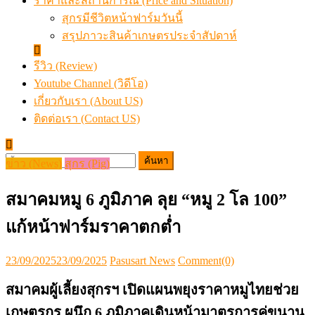
ราคาและสถานการณ์ (Price and Situation)
สุกรมีชีวิตหน้าฟาร์มวันนี้
สรุปภาวะสินค้าเกษตรประจำสัปดาห์
รีวิว (Review)
Youtube Channel (วิดีโอ)
เกี่ยวกับเรา (About US)
ติดต่อเรา (Contact US)
ค้นหา
ข่าว (News)
สุกร (Pig)
สำหรับ:
สมาคมหมู 6 ภูมิภาค ลุย “หมู 2 โล 100”
แก้หน้าฟาร์มราคาตกต่ำ
Posted
Author
23/09/2025
23/09/2025
Pasusart News
Comment(0)
on
สมาคมผู้เลี้ยงสุกรฯ เปิดแผนพยุงราคาหมูไทยช่
วย
เกษตรกร
ผนึก 6 ภูมิภาคเดินหน้ามาตรการคู่ขนาน