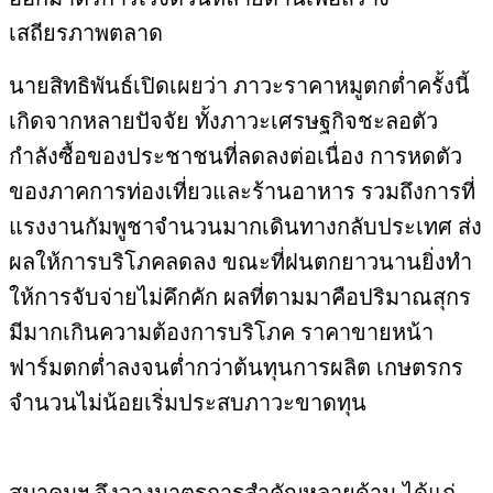
เสถียรภาพตลาด
นายสิทธิพันธ์เปิดเผยว่า ภาวะราคาหมูตกต่ำครั้งนี้
เกิ
ดจากหลายปัจจัย ทั้งภาวะเศรษฐกิจชะลอตัว
กำลังซื้อของประชาชนที่ลดลงต่
อเนื่อง การหดตัว
ของภาคการท่องเที่
ยวและร้านอาหาร รวมถึงการที่
แรงงานกัมพู
ชาจำนวนมากเดินทางกลับประเทศ ส่ง
ผลให้การบริโภคลดลง ขณะที่ฝนตกยาวนานยิ่งทำ
ให้การจั
บจ่ายไม่คึกคัก ผลที่ตามมาคือปริมาณสุกร
มี
มากเกินความต้องการบริโภค ราคาขายหน้า
ฟาร์มตกต่ำลงจนต่ำ
กว่าต้นทุนการผลิต
เกษตรกร
จำนวนไม่น้อยเริ่
มประสบภาวะขาดทุน