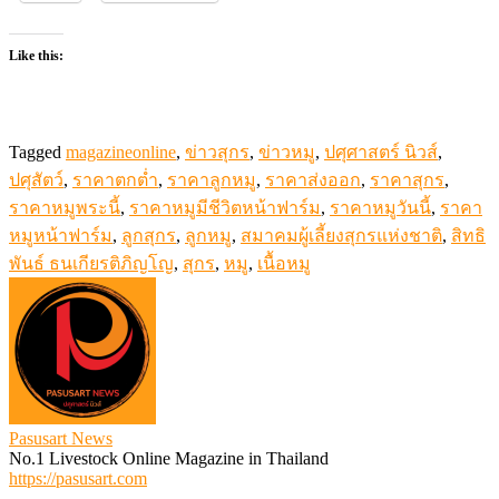
Like this:
Tagged
magazineonline
,
ข่าวสุกร
,
ข่าวหมู
,
ปศุศาสตร์ นิวส์
,
ปศุสัตว์
,
ราคาตกต่ำ
,
ราคาลูกหมู
,
ราคาส่งออก
,
ราคาสุกร
,
ราคาหมูพระนี้
,
ราคาหมูมีชีวิตหน้าฟาร์ม
,
ราคาหมูวันนี้
,
ราคา
หมูหน้าฟาร์ม
,
ลูกสุกร
,
ลูกหมู
,
สมาคมผู้เลี้ยงสุกรแห่งชาติ
,
สิทธิ
พันธ์ ธนเกียรติภิญโญ
,
สุกร
,
หมู
,
เนื้อหมู
Pasusart News
No.1 Livestock Online Magazine in Thailand
https://pasusart.com