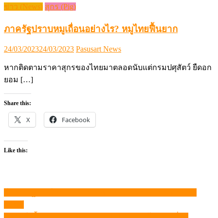
ข่าว (News)
สุกร (Pig)
ภาครัฐปราบหมูเถื่อนอย่างไร? หมูไทยฟื้นยาก
Posted
Author
24/03/2023
24/03/2023
Pasusart News
on
หากติดตามราคาสุกรของไทยมาตลอดนับแต่กรมปศุสัตว์ ยืดอก
ยอม […]
Share this:
X
Facebook
Like this:
โอกาสรัฐบาลใหม่ ปกป้องเกษตรกรไทยจากแรงกดดันภาษี
แนะแนว
ทรัมป์
เรื่อง
ปศุสัตว์ปลื้ม ส่งออก “Ayam Bangkok” ไปอินโดฯ ต่อเนื่อง