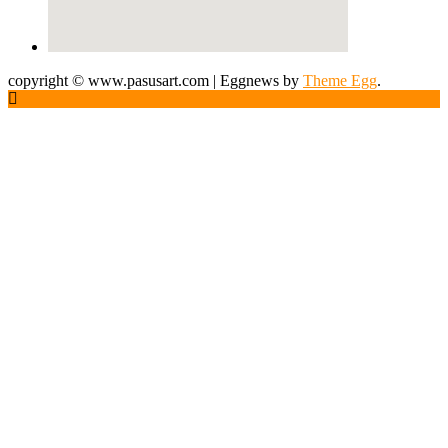
copyright © www.pasusart.com
|
Eggnews by
Theme Egg
.