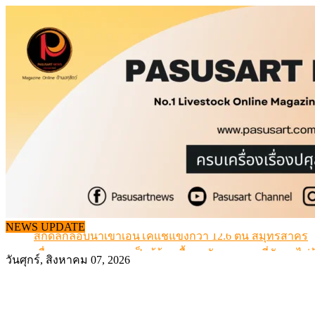
Skip
to
content
สกัดลักลอบนำเข้าเอ็นโคแช่แข็งกว่า 12.6 ตัน สมุทรสาคร
NEWS UPDATE
เมื่อเกษตรกรถูกมองเป็นผู้ร้ายเบื้องหลังราคาหมูที่สังคมไม่รู
สุดอั้น! ไข่ไก่หน้าฟาร์มปรับขึ้นอีก 6 บาท/แผง เริ่ม 7 ส.ค.69
วันศุกร์, สิงหาคม 07, 2026
ข้อมูลราคา สุกรมีชีวิตหน้าฟาร์ม พระที่ 6 สิงหาคม 2569
เดินหน้าดัน “ราคากลางโคเนื้อ” แก้ปัญหาราคาโคเนื้อตกต
สกัดลักลอบนำเข้าเอ็นโคแช่แข็งกว่า 12.6 ตัน สมุทรสาคร