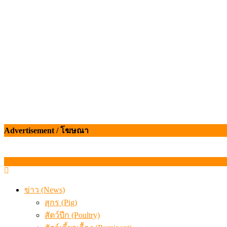
เมื่อเกษตรกรถูกมองเป็นผู้ร้ายเบื้องหลังราคาหมูที่สังคมไม่รู
Advertisement / โฆษณา
ข่าว (News)
สุกร (Pig)
สัตว์ปีก (Poultry)