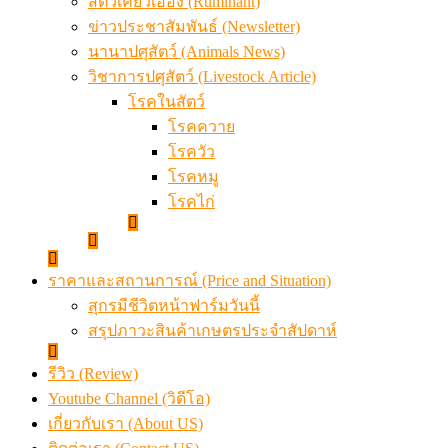
สัตว์เคี้ยวเอื้อง (Ruminant)
ข่าวประชาสัมพันธ์ (Newsletter)
นานาปศุสัตว์ (Animals News)
วิชาการปศุสัตว์ (Livestock Article)
โรคในสัตว์
โรคควาย
โรควัว
โรคหมู
โรคไก่
ราคาและสถานการณ์ (Price and Situation)
สุกรมีชีวิตหน้าฟาร์มวันนี้
สรุปภาวะสินค้าเกษตรประจำสัปดาห์
รีวิว (Review)
Youtube Channel (วิดีโอ)
เกี่ยวกับเรา (About US)