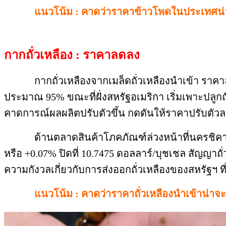
แนวโน้ม : คาดว่าราคาข้าวโพดในประเทศน่
กากถั่วเหลือง : ราคาลดลง
กากถั่วเหลืองจากเมล็ดถั่วเหลืองนำเข้า ราคาลดล
ประมาณ 95% ขณะที่ฝั่งสหรัฐอเมริกา เริ่มเพาะปลูกถ
คาดการณ์ผลผลิตปรับตัวขึ้น กดดันให้ราคาปรับตัว
ด้านตลาดสินค้าโภคภัณฑ์ล่วงหน้าที่นครชิคาโก (C
หรือ +0.07% ปิดที่ 10.7475 ดอลลาร์/บุชเชล สัญญาถั่
ความกังวลเกี่ยวกับการส่งออกถั่วเหลืองของสหรัฐฯ ท
แนวโน้ม : คาดว่าราคาถั่วเหลืองนำเข้าน่าจ