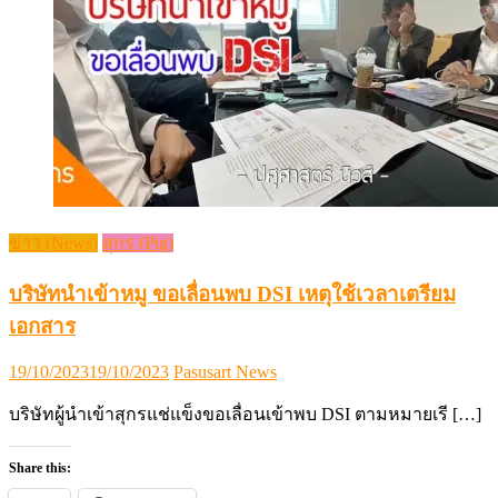
บริษัทนำเข้าหมู ขอเลื่อนพบ DSI เหตุใช้เวลาเตรียม
เอกสาร
Posted
Author
19/10/2023
19/10/2023
Pasusart News
on
บริษัทผู้นำเข้าสุกรแช่แข็งขอเลื่อนเข้าพบ DSI ตามหมายเรี […]
Share this:
X
Facebook
Like this:
Loading…
จากไข่ฟองเล็ก…สู่พลังใหญ่ของชุมชน
แนะแนว
ข่าวดี พรุ่งนี้! หมูชลบุรี แจ้งหมูหน้าฟาร์มปรับขึ้นแล้ว
เรื่อง