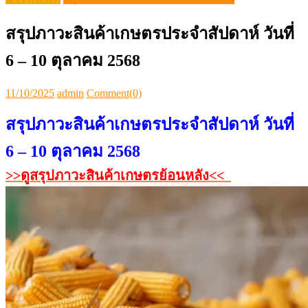
>>ดูสรุปภาวะสินค้าเกษตรย้อนหลัง<<