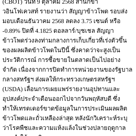
จำกัด เนื่องจากการปิดทำการหน่วยงานของรัฐบาล
กลางสหรัฐฯ ส่งผลให้กระทรวงเกษตรสหรัฐฯ
(USDA) เลื่อนการเผยแพร่รายงานอุปทานและ
อุปสงค์ประจำเดือนออกไปจากวันพฤหัสบดี ซึ่ง
ทำให้เทรดเดอร์ขาดข้อมูลในการประเมินผลผลิต
ข้าวโพดและถั่วเหลืองล่าสุด หลังนักวิเคราะห์ระบุ
ว่าโรคพืชและความแห้งแล้งในช่วงปลายฤดูกาล
อาจทำให้ผลผลิตลดลง
แนวโน้ม : คาดว่าราคาข้าวโพดในประเทศน่าจะ
ทรงตัว
กากถั่วเหลือง : ราคาทรงตัว
กากถั่วเหลืองจากเมล็ดถั่วเหลืองนำเข้า ยืนราคาที่
กิโลกรัมละ 13.80 บาท ภาวะการเพาะปลูกฝั่ง