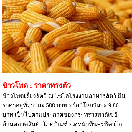
ข้าวโพด : ราคาทรงตัว
ข้าวโพดเลี้ยงสัตว์ ณ ไซโลโรงงานอาหารสัตว์ ยืน
ราคาอยู่ที่หาบละ 588 บาท หรือกิโลกรัมละ 9.80
บาท เป็นไปตามประกาศของกระทรวงพาณิชย์
ด้านตลาดสินค้าโภคภัณฑ์ล่วงหน้าที่นครชิคาโก
(CBOT) วันที่ 9 ตุลาคม 2568 สำนักข่า
วอินโฟเควสท์ รายงานว่า สัญญาข้าวโพด รอบส่ง
มอบเดือนธันวาคม 2568 ลดลง 3.75 เซนต์ หรือ
-0.89% ปิดที่ 4.1825 ดอลลาร์/บุชเชล สัญญา
ข้าวโพดร่วงลงท่ามกลางการเก็บเกี่ยวที่เร่งตัวขึ้น
ของผลผลิตข้าวโพดในปีนี้ ซึ่งคาดว่าจะสูงเป็น
ประวัติการณ์ การซื้อขายในตลาดเป็นไปอย่าง