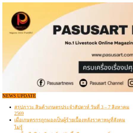
Skip
to
content
NEWS UPDATE
เดินหน้าดัน “ราคากลางโคเนื้อ” แก้ปัญหาราคาโคเนื้อตกต
สรุปภาวะ สินค้าเกษตรประจำสัปดาห์ วันที่ 3 – 7 สิงหาคม 
วันอาทิตย์, สิงหาคม 09, 2026
เมื่อเกษตรกรถูกมองเป็นผู้ร้ายเบื้องหลังราคาหมูที่สังคมไม่รู
สุดอั้น! ไข่ไก่หน้าฟาร์มปรับขึ้นอีก 6 บาท/แผง เริ่ม 7 ส.ค.69
ข้อมูลราคา สุกรมีชีวิตหน้าฟาร์ม พระที่ 6 สิงหาคม 2569