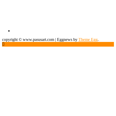
Pasusart News FanPage
CONTACT US (ติดต่อเรา)
ติดต่อโฆษณา / Sponsor
คุณวริษฐ์กร ฤทธิไมตรีภัสร์ (ปอนด์)
:
091-894-1415
email :
pondjuds@pasusart.com
คุณปนัดดา เตจ๊ะมาเรือน
(รถเมล์)
:
062-593-6232
email :
panadda@pasusart.com