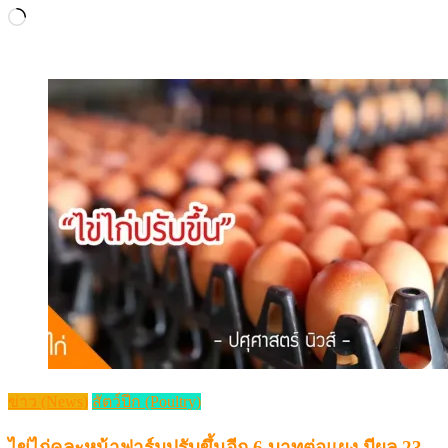
ข่าว (News)
สัตว์ปีก (Poultry)
ไข่ไก่คละหน้าฟาร์มปรับขึ้นอีก 6 บาทต่อแผง มีผล 23
มี.ค.นี้
Posted
Author
22/03/2023
Pasusart News
on
ไข่ไก่คละหน้าฟาร์มปรับขึ้น อีก 20 สตางค์/ฟอง หรือ 6 บาท […]
Share this:
X
Facebook