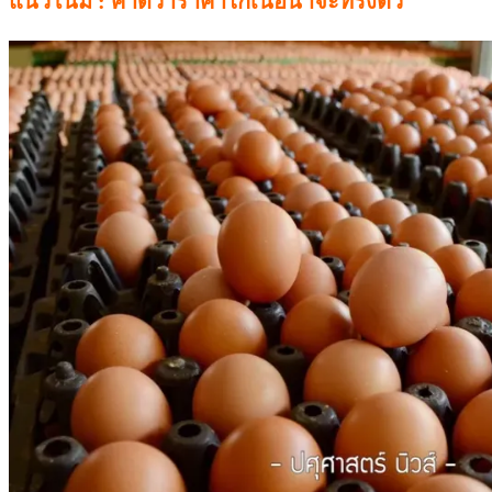
ไข่ไก่ : ราคาทรงตัว
เครือข่ายสหกรณ์ผู้เลี้ยงไก่ไข่ ยืนราคาแนะนำไข่ไก่
คละหน้าฟาร์มเกษตรกร อยู่ที่ฟองละ 3.60 บาท
แนวโน้ม : คาดว่าราคาไข่ไก่น่าจะทรงตัว
Share this: