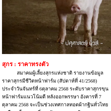
สุกร : ราคาทรงตัว
สมาคมผู้เลี้ยงสุกรแห่งชาติ รายงานข้อมูล
ราคาสุกรมีชีวิตหน้าฟาร์ม (สัปดาห์ที่ 41/2568)
ประจำวันจันทร์ที่ 6ตุลาคม 2568 ระดับราคาสุกรขุน
หน้าฟาร์มแนวโน้มดี หลังออกพรรษา อังคารที่ 7
ตุลาคม 2568 จะเป็นช่วงเทศกาลทอดผ้ากฐินทั่วไทย
1 เดือนเต็ม ขณะที่การตัดวงจรการผลิตสุกร
100,000 ตัว จนถึงปัจจุบันที่ดำเนินการไปแล้ว และมี
กำหนดชัดเจน จำนวน 13,212 ตัว
ภาค
ราคา
หน่วย
ภาคตะวันตก
รอยืนยัน
บาทต่อกิโลกรัม