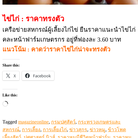
X
Facebook
Like this:
Loading…
Tagged
magazineonline
,
กรมปศุสัตว์
,
กระทรวงเกษตรและ
สหกรณ์
,
การเลี้ยง
,
การเลี้ยงไก่
,
ข่าวสุกร
,
ข่าวหมู
,
ข้าวโพด
เลี้ยงสัตว์
,
ปศุศาสตร์ นิวส์
,
ราคาหมูมีชีวิตหน้าฟาร์ม
,
ราคาหมู
วันนี้
,
สุกร
,
ไก่
,
ไก่เนื้อ
,
ไก่ไข่
,
ไข่
,
ไข่ไก่
admin
Related Articles