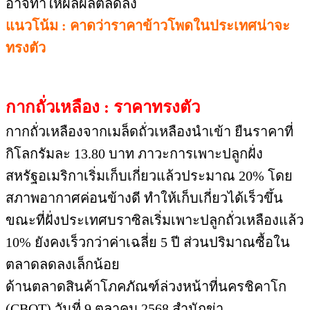
สหรัฐอเมริกาเริ่มเก็บเกี่ยวแล้วประมาณ 20% โดย
สภาพอากาศค่อนข้างดี ทำให้เก็บเกี่ยวได้เร็วขึ้น
ขณะที่ฝั่งประเทศบราซิลเริ่มเพาะปลูกถั่วเหลืองแล้ว
10% ยังคงเร็วกว่าค่าเฉลี่ย 5 ปี ส่วนปริมาณซื้อใน
ตลาดลดลงเล็กน้อย
ด้านตลาดสินค้าโภคภัณฑ์ล่วงหน้าที่นครชิคาโก
(CBOT) วันที่ 9 ตุลาคม 2568 สำนักข่า
วอินโฟเควสท์ รายงานว่า สัญญาถั่วเหลืองรอบส่ง
มอบเดือนพฤศจิกายน 2568 ลดลง 7.25 เซนต์ หรือ
-0.70% ปิดที่ 10.2225 ดอลลาร์/บุชเชล นักวิเคราะห์
รายหนึ่งกล่าวว่า ขณะนี้เกษตรกรจำเป็นต้องขาย
ผลผลิตบางส่วนเพื่อให้มีเงินหมุนเวียน และตลาด
เริ่มสะท้อนปัจจัยนี้ออกมาแล้ว และยังกล่าวเพิ่มเติม
ว่า ราคาถั่วเหลืองก่อนหน้านี้ปรับตัวขึ้นจากความ