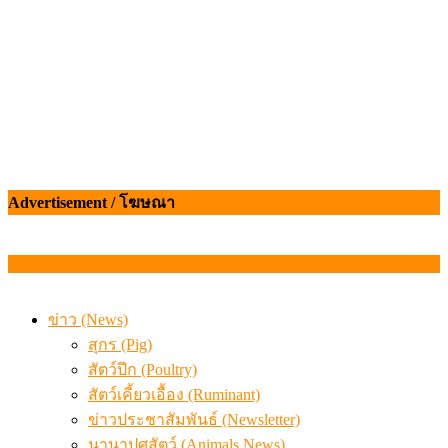
ข่าว (News)
สุกร (Pig)
สัตว์ปีก (Poultry)
สัตว์เคี้ยวเอื้อง (Ruminant)
ข่าวประชาสัมพันธ์ (Newsletter)
นานาปศุสัตว์ (Animals News)
วิชาการปศุสัตว์ (Livestock Article)
โรคในสัตว์
โรคควาย
โรควัว
โรคหมู
โรคไก่