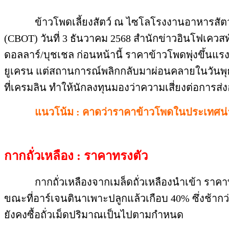
ข้าวโพดเลี้ยงสัตว์ ณ ไซโลโรงงานอาหารสัตว์ ยืน
(CBOT) วันที่ 3 ธันวาคม 2568 สำนักข่าวอินโฟเควส
ดอลลาร์/บุชเชล ก่อนหน้านี้ ราคาข้าวโพดพุ่งขึ้นแร
ยูเครน แต่สถานการณ์พลิกกลับมาผ่อนคลายในวันพุธ 
ที่เครมลิน ทำให้นักลงทุนมองว่าความเสี่ยงต่อการส
แนวโน้ม : คาดว่าราคาข้าวโพดในประเทศน่
กากถั่วเหลือง : ราคาทรงตัว
กากถั่วเหลืองจากเมล็ดถั่วเหลืองนำเข้า ราคาทรงตั
ขณะที่อาร์เจนตินาเพาะปลูกแล้วเกือบ 40% ซึ่งช้าก
ยังคงซื้อถั่วเม็ดปริมาณเป็นไปตามกำหนด