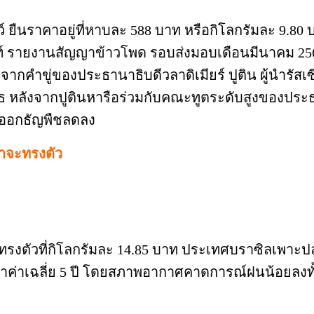
ราคาอยู่ที่หาบละ 588 บาท หรือกิโลกรัมละ 9.80 บ
ท์ รายงานสัญญาข้าวโพด รอบส่งมอบเดือนมีนาคม 2569 
งจากคำขู่ของประธานาธิบดีวลาดิเมียร์ ปูติน ผู้นำรัส
หลังจากปูตินหารือร่วมกับคณะทูตระดับสูงของประธานา
่งออกธัญพืชลดลง
าจะทรงตัว
วที่กิโลกรัมละ 14.85 บาท ประเทศบราซิลเพาะปลูกถั่
ว่าค่าเฉลี่ย 5 ปี โดยสภาพอากาศคาดการณ์ฝนน้อยลงทั