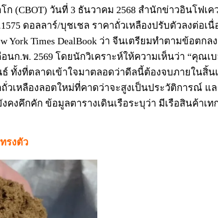
CBOT) วันที่ 3 ธันวาคม 2568 สำนักข่าวอินโฟเควส
.1575 ดอลลาร์/บุชเชล ราคาถั่วเหลืองปรับตัวลงต่อเนื
w York Times DealBook ว่า จีนเตรียมทำตามข้อตกลงกา
เดือนก.พ. 2569 โดยนักวิเคราะห์ให้ความเห็นว่า “คุณเ
นธ์ ทั้งที่ตลาดเข้าใจมาตลอดว่าดีลนี้ต้องจบภายในสิ้น
ผลิตถั่วเหลืองลอตใหม่ที่คาดว่าจะสูงเป็นประวัติการ
งคึกคัก ข้อมูลตารางเดินเรือระบุว่า มีเรือสินค้าเทกอ
ะทรงตัว