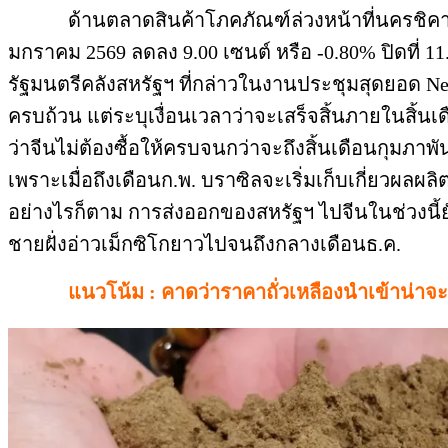
ด้านตลาดสินค้าโภคภัณฑ์ล่วงหน้าที่นครชิคาโก (
มกราคม 2569 ลดลง 9.00 เซนต์ หรือ -0.80% ปิดที่ 11
รัฐมนตรีคลังสหรัฐฯ ที่กล่าวในงานประชุมสุดยอด Ne
ครบถ้วน แต่ระบุเงื่อนเวลาว่าจะเสร็จสิ้นภายในสิ้น
ว่าจีนไม่ต้องซื้อให้ครบจนกว่าจะถึงสิ้นเดือนกุมภาพั
เพราะเมื่อถึงเดือนก.พ. บราซิลจะเริ่มเก็บเกี่ยวผล
อย่างไรก็ตาม การส่งออกของสหรัฐฯ ไปจีนในช่วงนี้ยังค
ชายฝั่งอ่าวเม็กซิโกยาวไปจนถึงกลางเดือนธ.ค.
แนวโน้ม : คาดว่าราคาถั่วเหลืองนำเข้าน่าจ