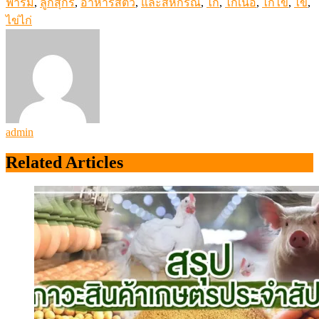
ฟาร์ม
,
ลูกสุกร
,
อาหารสัตว์
,
และสหกรณ์
,
ไก่
,
ไก่เนื้อ
,
ไก่ไข่
,
ไข่
,
ไข่ไก่
admin
Related Articles