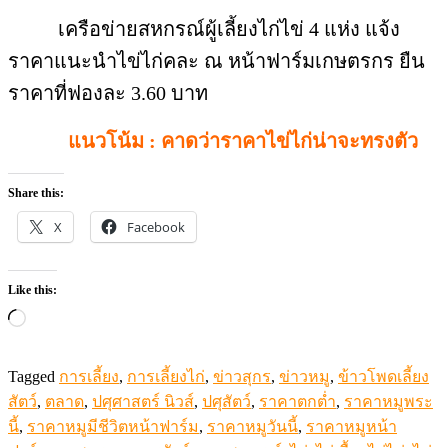
เครือข่ายสหกรณ์ผู้เลี้ยงไก่ไข่ 4 แห่ง แจ้ง
ราคาแนะนำไข่ไก่คละ ณ หน้าฟาร์มเกษตรกร ยืน
ราคาที่ฟองละ 3.60 บาท
แนวโน้ม : คาดว่าราคาไข่ไก่น่าจะทรงตัว
Share this:
X
Facebook
Like this:
Loading…
Tagged
การเลี้ยง
,
การเลี้ยงไก่
,
ข่าวสุกร
,
ข่าวหมู
,
ข้าวโพดเลี้ยง
สัตว์
,
ตลาด
,
ปศุศาสตร์ นิวส์
,
ปศุสัตว์
,
ราคาตกต่ำ
,
ราคาหมูพระ
นี้
,
ราคาหมูมีชีวิตหน้าฟาร์ม
,
ราคาหมูวันนี้
,
ราคาหมูหน้า