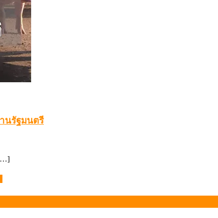
่านรัฐมนตรี
[…]
ม