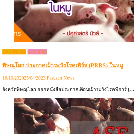
ข่าว (News)
สุกร (Pig)
พิษณุโลก ประกาศเฝ้าระวังโรคเพิร์ส (PRRS) ในหมู
Posted
Author
16/10/2020
25/04/2023
Pasusart News
on
จังหวัดพิษณุโลก ออกหนังสือประกาศเตือนเฝ้าระวังโรคพีอาร์ […