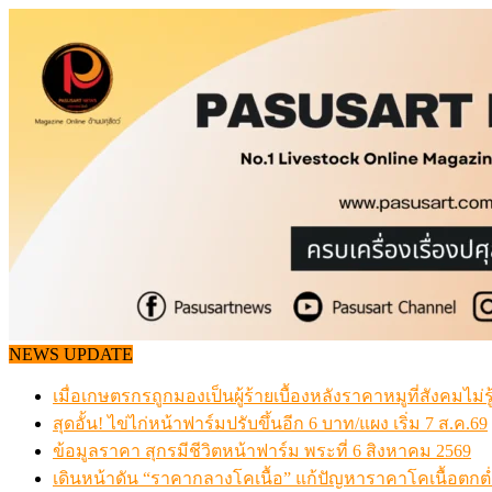
Skip
to
content
NEWS UPDATE
เมื่อเกษตรกรถูกมองเป็นผู้ร้ายเบื้องหลังราคาหมูที่สังคมไม่รู
สุดอั้น! ไข่ไก่หน้าฟาร์มปรับขึ้นอีก 6 บาท/แผง เริ่ม 7 ส.ค.69
ข้อมูลราคา สุกรมีชีวิตหน้าฟาร์ม พระที่ 6 สิงหาคม 2569
เดินหน้าดัน “ราคากลางโคเนื้อ” แก้ปัญหาราคาโคเนื้อตกต