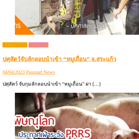
ข่าว (News)
สุกร (Pig)
ปศุสัตว์จับลักลอบนำเข้า “หมูเถื่อน” จ.สระแก้ว
Posted
Author
04/04/2023
Pasusart News
on
ปศุสัตว์ จับกุมลักลอบนำเข้า “หมูเถื่อน” ผ่า […]