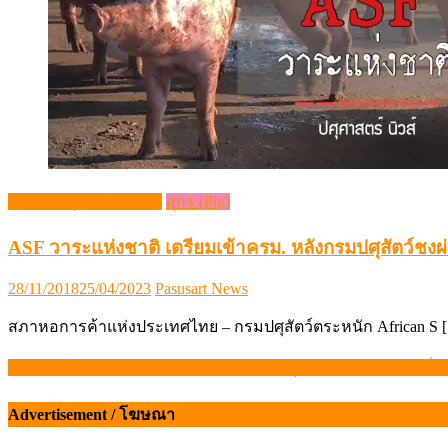
กระแสปศุสัตว์ (Trends)
สุกร (Pig)
ASF วาระแห่งชาติ เตรียมเข้าครม. หลังกรมปศุสัตว์ชงผ
Posted
Author
28/11/2018
25/04/2023
Pasusart News
on
สภาหอการค้าแห่งประเทศไทย – กรมปศุสัตว์ตระหนัก African S 
สหกรณ์โคนมฯไชยปราการ ผนึกดัชมิลล์ ผุดผลิตภัณฑ์นมพรีเมี่ย
แนะแนว
เรื่อง
Advertisement / โฆษณา