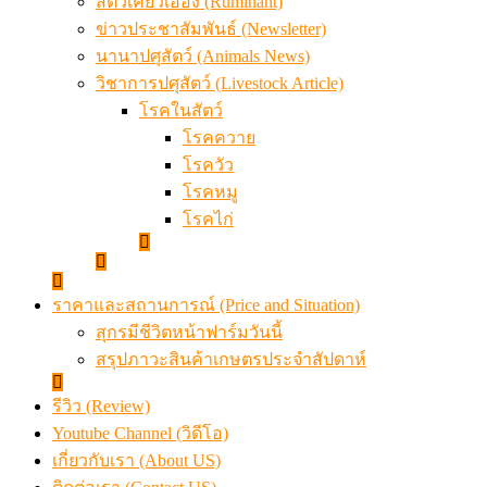
สัตว์เคี้ยวเอื้อง (Ruminant)
ข่าวประชาสัมพันธ์ (Newsletter)
นานาปศุสัตว์ (Animals News)
วิชาการปศุสัตว์ (Livestock Article)
โรคในสัตว์
โรคควาย
โรควัว
โรคหมู
โรคไก่
ราคาและสถานการณ์ (Price and Situation)
สุกรมีชีวิตหน้าฟาร์มวันนี้
สรุปภาวะสินค้าเกษตรประจำสัปดาห์
รีวิว (Review)
Youtube Channel (วิดีโอ)
เกี่ยวกับเรา (About US)