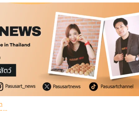
่ำ
2569
้