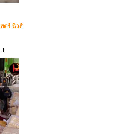
ตร์ นิวส์
…]