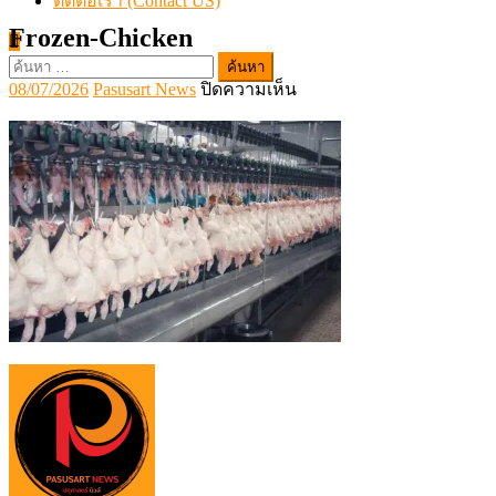
ติดต่อเรา (Contact US)
Frozen-Chicken
ค้นหา
Posted
Author
บน
08/07/2026
Pasusart News
ปิดความเห็น
สำหรับ:
on
Frozen-
Chicken