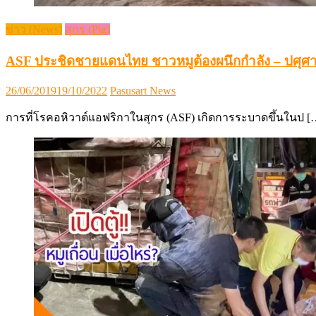
ข่าว (News)
สุกร (Pig)
ASF ประชิดชายแดนไทย ชาวหมูต้องผนึกกำลัง – ปศุศาส
Posted
Author
26/06/2019
19/10/2022
Pasusart News
on
การที่โรคอหิวาต์แอฟริกาในสุกร (ASF) เกิดการระบาดขึ้นในป [