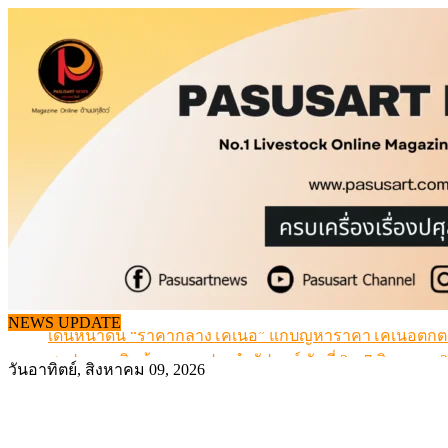
Skip
to
content
NEWS UPDATE
เดินหน้าดัน “ราคากลางโคเนื้อ” แก้ปัญหาราคาโคเนื้อตกต
สรุปภาวะ สินค้าเกษตรประจำสัปดาห์ วันที่ 3 – 7 สิงหาคม 
วันอาทิตย์, สิงหาคม 09, 2026
เมื่อเกษตรกรถูกมองเป็นผู้ร้ายเบื้องหลังราคาหมูที่สังคมไม่รู
สุดอั้น! ไข่ไก่หน้าฟาร์มปรับขึ้นอีก 6 บาท/แผง เริ่ม 7 ส.ค.69
ข้อมูลราคา สุกรมีชีวิตหน้าฟาร์ม พระที่ 6 สิงหาคม 2569