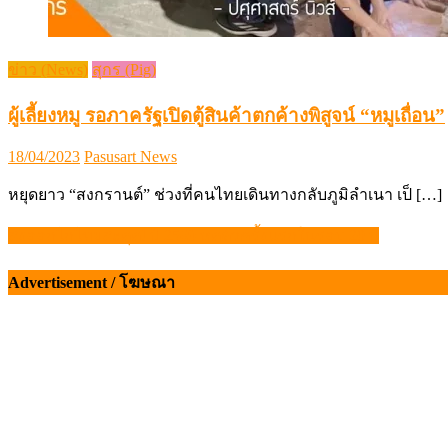
ข่าว (News)
สุกร (Pig)
ผู้เลี้ยงหมู รอภาครัฐเปิดตู้สินค้าตกค้างพิสูจน์ “หมูเถื่อน”
Posted
Author
18/04/2023
Pasusart News
on
หยุดยาว “สงกรานต์” ช่วงที่คนไทยเดินทางกลับภูมิลำเนา เป็ […]
ส่งออกไก่ไทยสะดุด! ปี 2569 หดตัวครั้งแรกในรอบ 20 ปี
แนะแนว
เรื่อง
Advertisement / โฆษณา