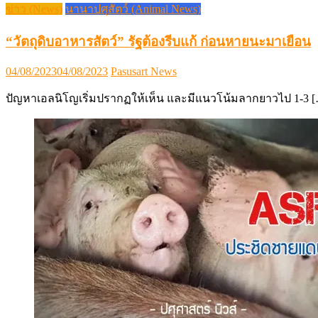
ข่าว (News)
นานาปศุสัตว์ (Animal News)
“วัตถุดิบอาหารสัตว์” รัฐต้องรีบแก้ ก่อนหายนะมาเยือน
Posted
Author
04/08/2023
04/08/2023
Pasusart News
on
ปัญหาเอลนิโญเริ่มปรากฏให้เห็น และมีแนวโน้มลากยาวไป 1-3 