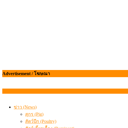
เดินหน้าดัน “ราคากลางโคเนื้อ” แก้ปัญหาราคาโคเนื้อตกต
สรุปภาวะ สินค้าเกษตรประจำสัปดาห์ วันที่ 3 – 7 สิงหาคม 
Advertisement / โฆษณา
ข่าว (News)
สุกร (Pig)
สัตว์ปีก (Poultry)